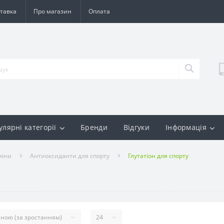
тавка
Про магазин
Оплата
улярні категорії
Бренди
Відгуки
Інформація
міни
Антиоксиданти для спорту
Глутатіон для спорту