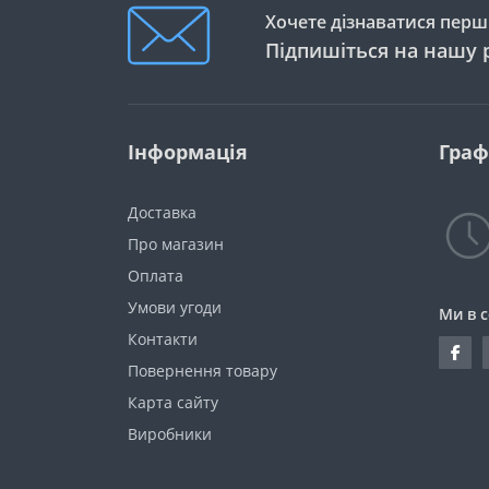
Хочете дізнаватися перши
Корінь лопуха
Підпишіться на нашу 
Корінь солодки та Лакриця
Кора Арджуни
Інформація
Граф
Кора верби
Кориця
Доставка
Котячий кіготь
Про магазин
Оплата
Кропива
Умови угоди
Ми в 
Кульбаба
Контакти
Ламінарія
Повернення товару
Карта сайту
Лимонник
Виробники
Люцерна