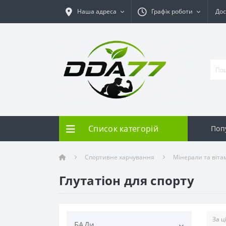
Наша адреса
Графік роботи
Дос
Список категорій
Поп
Спортивне харчування
Мінерали та віта
Глутатіон для спорту
БАДи