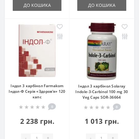
ДО КОШИКА
ДО КОШИКА
Індол 3 карбінол Farmakom
Індол 3 карбінол Solaray
Індол-Ф Серія «Здоров’я» 120
Indole-3-Carbinol 100 mg 30
капс
Veg Caps SOR-36664
0
0
2 238 грн.
1 013 грн.
-
+
-
+