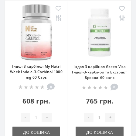
Індол 3 карбінол My Nutri
Індол 3 карбінол Green Visa
Week Indole-3-Carbinol 1000
Індол-3-карбінол та Екстракт
mg 60 Caps
Броколі 60 капс
0
0
608 грн.
765 грн.
-
+
-
+
ДО КОШИКА
ДО КОШИКА