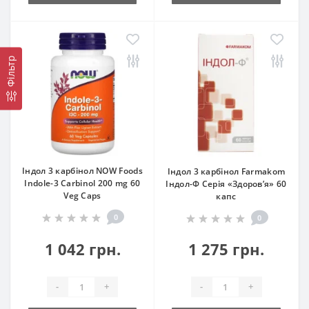
Фільтр
Індол 3 карбінол NOW Foods
Індол 3 карбінол Farmakom
Indole-3 Carbinol 200 mg 60
Індол-Ф Серія «Здоров’я» 60
Veg Caps
капс
0
0
1 042 грн.
1 275 грн.
-
+
-
+