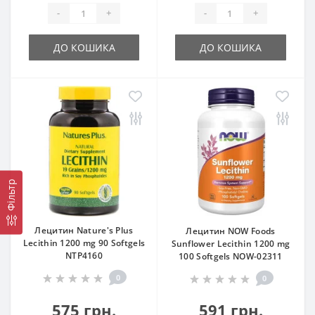
-
+
-
+
ДО КОШИКА
ДО КОШИКА
Фільтр
Лецитин Nature's Plus
Лецитин NOW Foods
Lecithin 1200 mg 90 Softgels
Sunflower Lecithin 1200 mg
NTP4160
100 Softgels NOW-02311
0
0
575 грн.
591 грн.