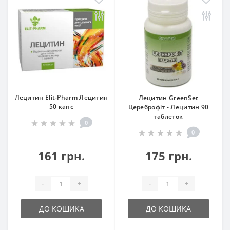
Лецитин Elit-Pharm Лецитин
Лецитин GreenSet
50 капс
Цереброфіт - Лецитин 90
таблеток
0
0
161 грн.
175 грн.
-
+
-
+
ДО КОШИКА
ДО КОШИКА