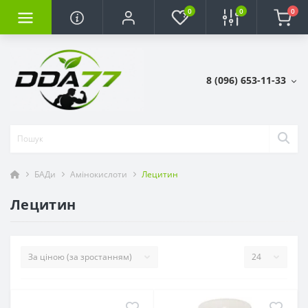
0
0
0
8 (096) 653-11-33
БАДи
Амінокислоти
Лецитин
Лецитин