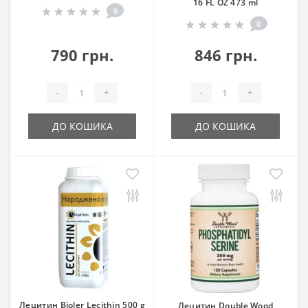
16 FL OZ 473 ml
0
0
790 грн.
846 грн.
-
+
-
+
ДО КОШИКА
ДО КОШИКА
Лецитин Bioler Lecithin 500 g
Лецитин Double Wood