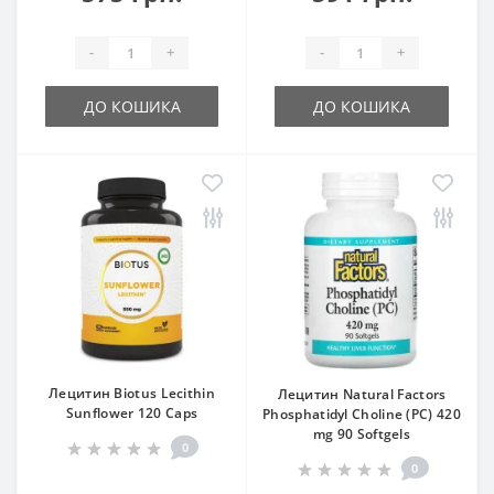
-
+
-
+
ДО КОШИКА
ДО КОШИКА
Лецитин Biotus Lecithin
Лецитин Natural Factors
Sunflower 120 Caps
Phosphatidyl Choline (PC) 420
mg 90 Softgels
0
0