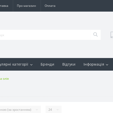
тавка
Про магазин
Оплата
улярні категорії
Бренди
Відгуки
Інформація
а олія