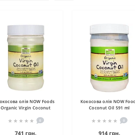
окосова олія NOW Foods
Кокосова олія NOW Foo
Organic Virgin Coconut
Coconut Oil 591 ml
Cooking Oil 355 ml /24
servings/
0
0
741 грн.
914 грн.