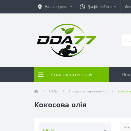
Наша адреса
Графік роботи
Дос
Список категорій
Поп
БАДи
Продукти харчування
Кокосов
Кокосова олія
БАДи