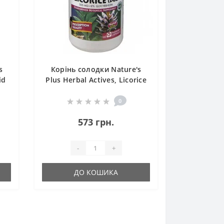
s
Корінь солодки Nature's
id
Plus Herbal Actives, Licorice
00
500 mg 60 Caps
0
573 грн.
-
+
ДО КОШИКА