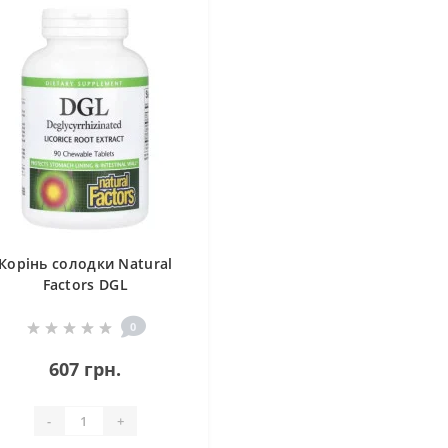
Корінь солодки Natural
Factors DGL
eglycyrrhizinated Licorice
Root Extract 90 Chewable
0
Tabs
607 грн.
-
+