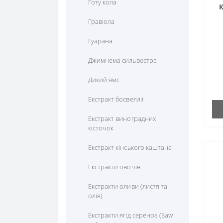
Цистеїн
Готу кола
Селен
Для профілактики печінки
Цитрулін
Гравіола
Фосфор
Для профілактики роботи
Гуарана
головного мозку
Хром
Джимнема сильвестра
Для профілактики роботи
Цинк
кишечника
Дикий ямс
Для профілактики роботи
Екстракт босвеллії
нирок
Екстракт виноградних
Для профілактики слуху
кісточок
Для профілактики сну
Екстракт кінського каштана
Для чоловічого здоров"я
Екстракти овочів
Для шкіри
Екстракти оливи (листя та
олія)
Знеболюючі
Екстракти ягід сереноа (Saw
Кістки та суглоби