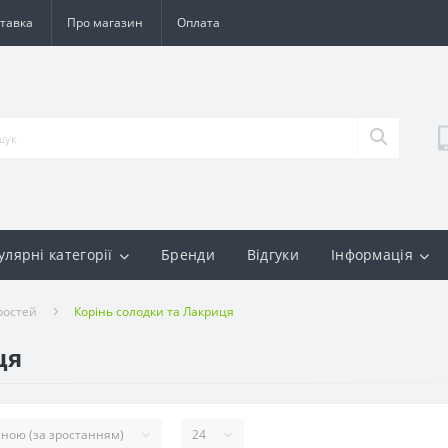
тавка
Про магазин
Оплата
улярні категорії
Бренди
Відгуки
Інформація
ростей
Корінь солодки та Лакриця
ця