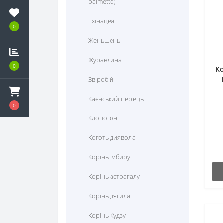
palmetto)
Кардіо
Ехінацея
0
Корекція ваги
Женьшень
Протигрибкові
Журавлина
0
К
Протизапальні засоби
Звіробій
Протизастудні
Каєнський перець
0
Тиск, кровообіг, судини
Клопогон
Тонізуючі засоби
Коготь диявола
Травлення та ферменти
Корінь імбиру
Урологічні
Корінь астрагалу
Шкіра, волосся, нігті
Корінь дягиля
Корінь Кудзу