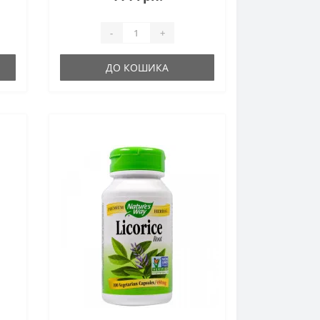
-
+
ДО КОШИКА