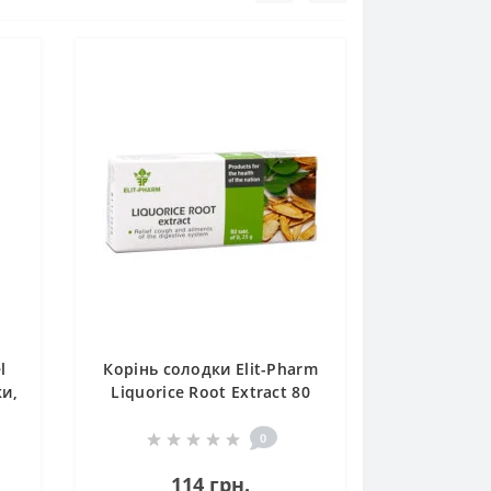
l
Корінь солодки Elit-Pharm
и,
Liquorice Root Extract 80
Tabs
0
114 грн.