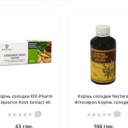
орінь солодки Elit-Pharm
Корінь солодки Nectare
Liquorice Root Extract 40
Фітосироп Корінь солодк
Tabs
при Кашлі 200 мл /40
порцій/
0
0
63 грн.
104 грн.