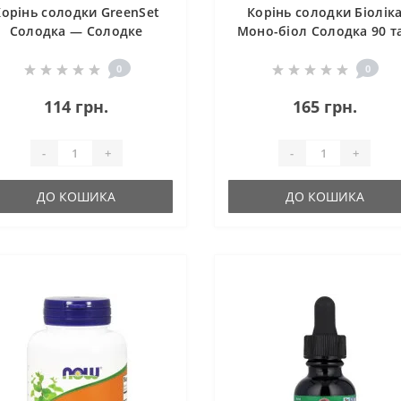
Корінь солодки GreenSet
Корінь солодки Біолік
Солодка — Солодке
Моно-біол Солодка 90 т
Здоров'я 60 капсул
0
0
114 грн.
165 грн.
-
+
-
+
ДО КОШИКА
ДО КОШИКА