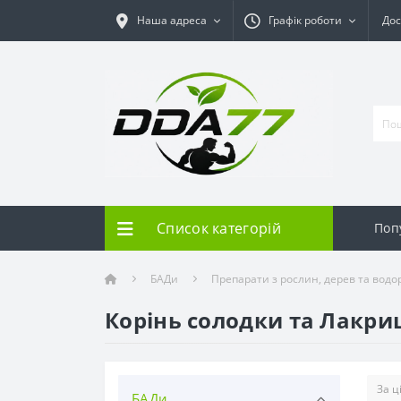
Наша адреса
Графік роботи
Дос
Список категорій
Поп
БАДи
Препарати з рослин, дерев та водо
Корінь солодки та Лакри
БАДи