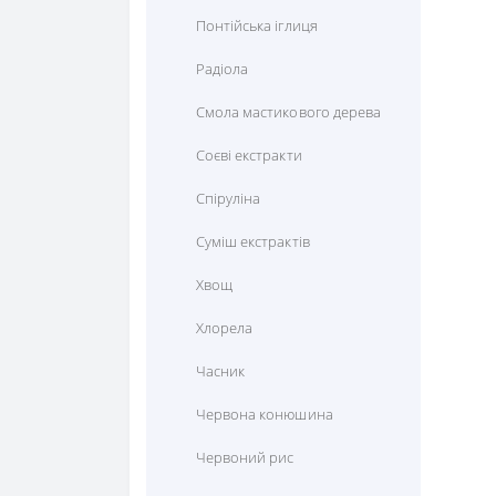
Понтійська іглиця
Радіола
Смола мастикового дерева
Соєві екстракти
Спіруліна
Суміш екстрактів
Хвощ
Хлорела
Часник
Червона конюшина
Червоний рис