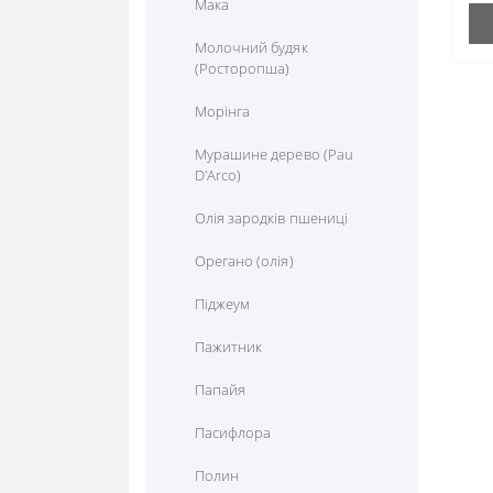
Мака
Молочний будяк
(Росторопша)
Морінга
Мурашине дерево (Pau
D'Arco)
Олія зародків пшениці
Орегано (олія)
Піджеум
Пажитник
Папайя
Пасифлора
Полин