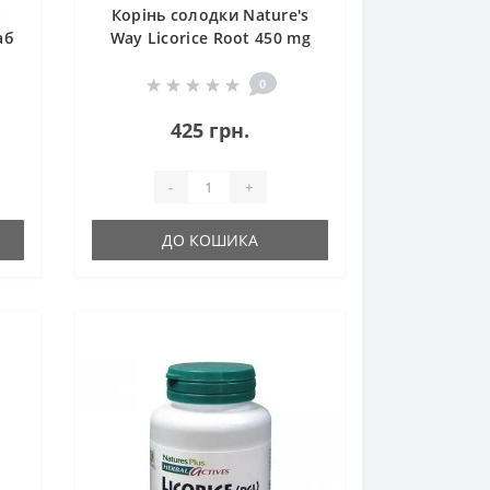
а
Корінь солодки Nature's
аб
Way Licorice Root 450 mg
100 Veg Caps
0
425 грн.
-
+
ДО КОШИКА