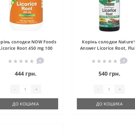
орінь солодки NOW Foods
Корінь солодки Nature'
Licorice Root 450 mg 100
Answer Licorice Root, Flu
Caps
Extract, Alcohol-Free 20
mg 30 ml /15 servings/
0
0
444 грн.
540 грн.
-
+
-
+
ДО КОШИКА
ДО КОШИКА