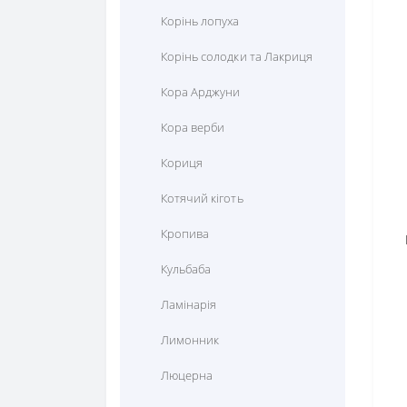
Корінь лопуха
Корінь солодки та Лакриця
Кора Арджуни
Кора верби
Кориця
Котячий кіготь
Кропива
Кульбаба
D
Ламінарія
Лимонник
Люцерна