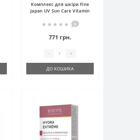
Комплекс для шкіри Fine
c
Japan UV Sun Care Vitamin
s
35 Caps
0
771 грн.
-
+
ДО КОШИКА