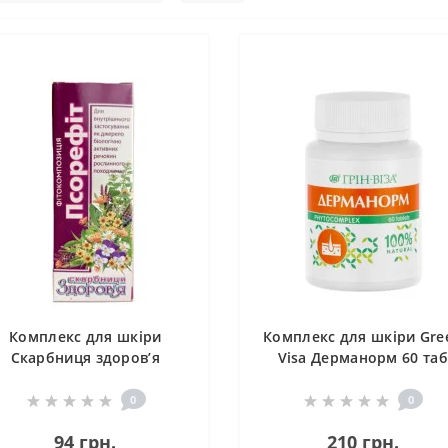
Комплекс для шкіри
Комплекс для шкіри Gre
Скарбниця здоров’я
Visa Дерманорм 60 таб
Псорефіт 30 мл /120
порцій/
0
0
94 грн.
210 грн.