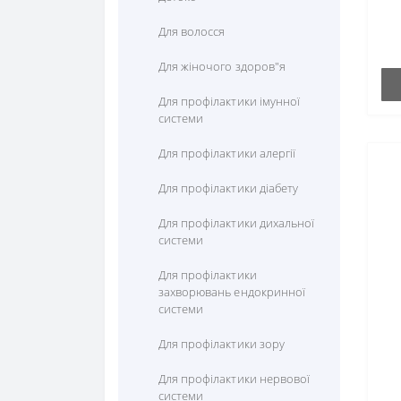
Комплексні амінокслоти
Куркума (Куркумін)
Мультивітаміни
Для волосся
Лізін
Лікопін
Для жіночого здоров"я
Лецитин
Лютеїн
Для профілактики імунної
системи
Метіонін
Пікногенол
Для профілактики алергії
Пролін
Ресвератрол
Для профілактики діабету
Серін
Рутін
Для профілактики дихальної
Таурін
Фруктові екстракти
системи
Теанін
Для профілактики
захворювань ендокринної
Тирозин
системи
Триптофан (5 htp)
Для профілактики зору
Фенілаланін
Для профілактики нервової
системи