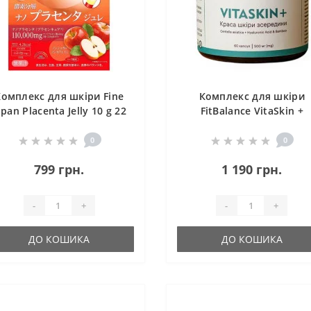
Комплекс для шкіри Fine
Комплекс для шкіри
apan Placenta Jelly 10 g 22
FitBalance VitaSkin +
sticks Apple
Centella Asiatica+Hyaluro
Acid+Bamboo 60 Caps
0
0
799 грн.
1 190 грн.
-
+
-
+
ДО КОШИКА
ДО КОШИКА