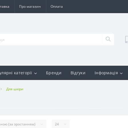
тавка
Про магазин
Оплата
улярні категорії
Бренди
Відгуки
Інформація
Для шкіри