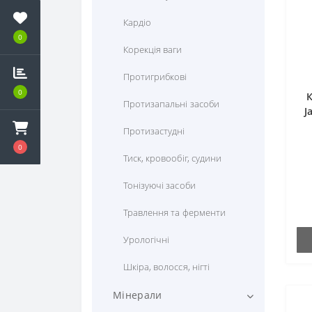
Кардіо
0
Корекція ваги
Протигрибкові
0
Протизапальні засоби
J
Протизастудні
0
Тиск, кровообіг, судини
Тонізуючі засоби
Травлення та ферменти
Урологічні
Шкіра, волосся, нігті
Мінерали