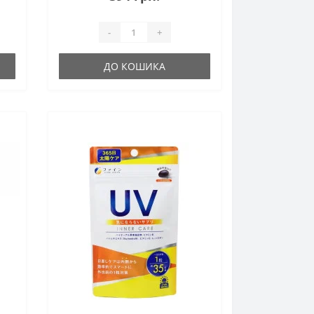
-
+
ДО КОШИКА