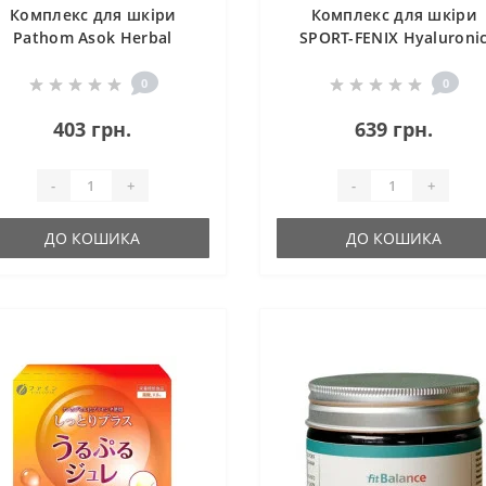
Комплекс для шкіри
Комплекс для шкіри
Pathom Asok Herbal
SPORT-FENIX Hyaluroni
mphatic Treatment Pil 200
Acid & Vitamin C 90 Cap
Bonbons
0
0
403 грн.
639 грн.
-
+
-
+
ДО КОШИКА
ДО КОШИКА