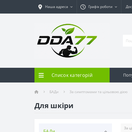
Наша адреса
Графік роботи
Дос
Список категорій
Поп
БАДи
За симптомами та цільовою дією
Для шкіри
БАДи