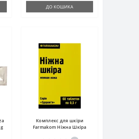
ДО КОШИКА
za
Комплекс для шкіри
 g
Farmakom Ніжна Шкіра
Серія «Здоров’я» 60 таб