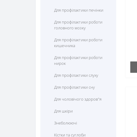
Цистеїн
Для профілактики печінки
Цитрулін
Ly
Для профілактики роботи
головного мозку
Для профілактики роботи
кишечника
Для профілактики роботи
нирок
Для профілактики слуху
Для профілактики сну
Для чоловічого здоров"я
Для шкіри
Знеболюючі
Кістки та суглоби