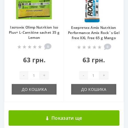
Ізотонік Olimp Nutrition Iso
Енергетик Amix Nutrition
Plus+ L-Carnitine sachet 35 g
Performance Amix Rock´s Gel
Lemon
Free XXL Free 65 g Mango
0
0
63 грн.
63 грн.
-
+
-
+
ДО КОШИКА
ДО КОШИКА
Показати ще