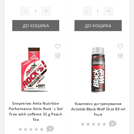
-
+
-
+
ДО КОШИКА
ДО КОШИКА
Енергетик Amix Nutrition
Комплекс до тренування
Performance Amix Rock´s Gel
Activlab Black Wolf Shot 80 ml
Free with caffeine 32 g Peach
Fruit
Tea
0
0