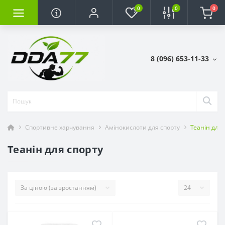
0
0
0
8 (096) 653-11-33
Спортивне харчування
Амінокислоти для спорту
Теанін для 
Теанін для спорту