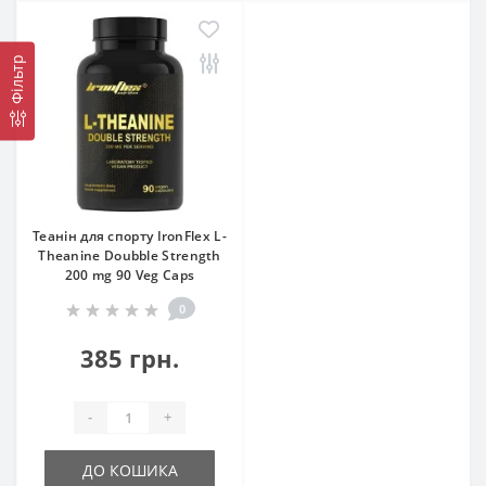
Фільтр
Теанін для спорту IronFlex L-
Theanine Doubble Strength
200 mg 90 Veg Caps
0
385 грн.
-
+
ДО КОШИКА