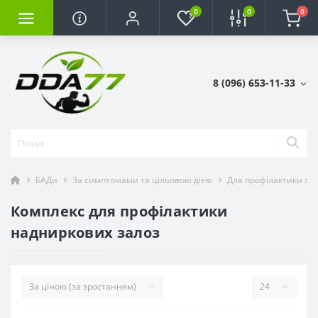
0
0
0
8 (096) 653-11-33
БАДи
За симптомами та цільовою дією
Для профілактики за
Комплекс для профілактики
надниркових залоз