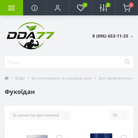
0
0
0
8 (096) 653-11-33
БАДи
За симптомами та цільовою дією
Для профілактики ім
Фукоїдан