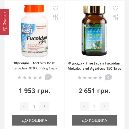
Фільтр
Фукоїдан Doctor's Best
Фукоїдан Fine Japan Fucoidan
Fucoidan 70% 60 Veg Caps
Mekabu and Agaricus 150 Tabs
0
0
1 953 грн.
2 651 грн.
-
+
-
+
ДО КОШИКА
ДО КОШИКА