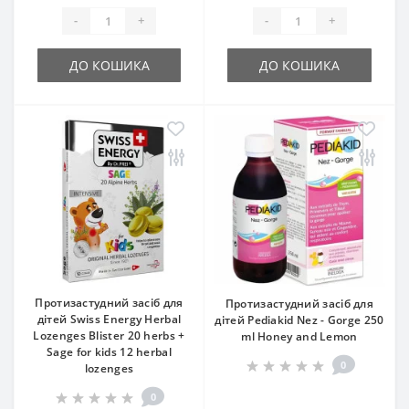
-
+
-
+
ДО КОШИКА
ДО КОШИКА
Протизастудний засіб для
Протизастудний засіб для
дітей Swiss Energy Herbal
дітей Pediakid Nez - Gorge 250
Lozenges Blister 20 herbs +
ml Honey and Lemon
Sage for kids 12 herbal
0
lozenges
0