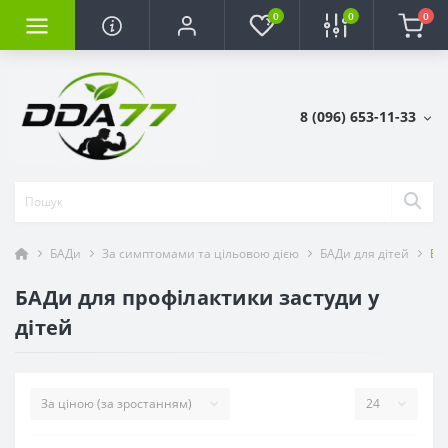
0
0
0
8 (096) 653-11-33
БАДи
За симптомами та цільовою дією
БАДи для дітей
БА
БАДи для профілактики застуди у
дітей