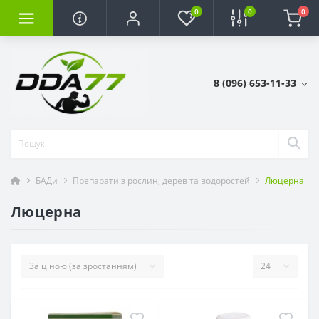
0
0
0
8 (096) 653-11-33
БАДи
Препарати з рослин, дерев та водоростей
Люцерна
Люцерна