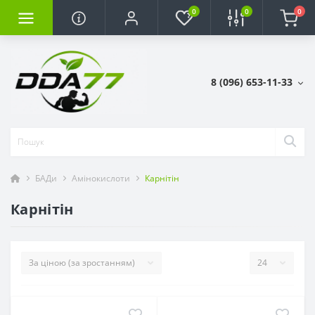
0
0
0
8 (096) 653-11-33
БАДи
Амінокислоти
Карнітін
Карнітін