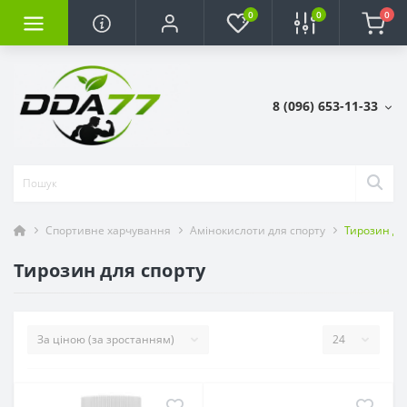
0
0
0
8 (096) 653-11-33
Спортивне харчування
Амінокислоти для спорту
Тирозин дл
Тирозин для спорту