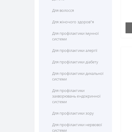
Комплексні амінокслоти
Куркума (Куркумін)
Мультивітаміни
Для волосся
Лізін
Лікопін
Для жіночого здоров"я
Лецитин
Лютеїн
Для профілактики імунної
системи
Метіонін
Пікногенол
Для профілактики алергії
Пролін
Ресвератрол
Для профілактики діабету
Серін
Рутін
Для профілактики дихальної
Таурін
Фруктові екстракти
системи
Теанін
Для профілактики
захворювань ендокринної
Тирозин
системи
Триптофан (5 htp)
Для профілактики зору
Фенілаланін
Для профілактики нервової
системи