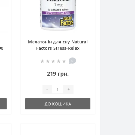
t
Мелатонін для сну Natural
90
Factors Stress-Relax
Melatonin 1 mg 90 Chewable
Tabs
0
219 грн.
-
+
ДО КОШИКА