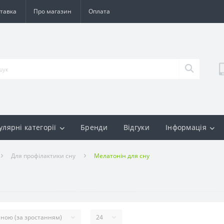
тавка
Про магазин
Оплата
улярні категорії
Бренди
Відгуки
Інформація
Для профілактики сну
Мелатонін для сну