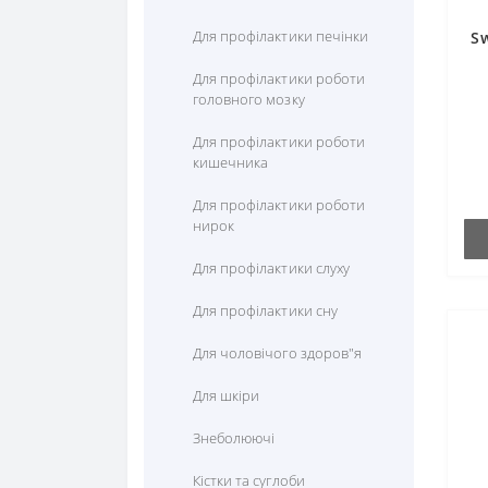
Цистеїн
Для профілактики печінки
S
Цитрулін
Для профілактики роботи
головного мозку
Для профілактики роботи
кишечника
Для профілактики роботи
нирок
Для профілактики слуху
Для профілактики сну
Для чоловічого здоров"я
Для шкіри
Знеболюючі
Кістки та суглоби