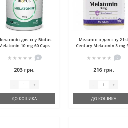
елатонін для сну Biotus
Мелатонін для сну 21s
Melatonin 10 mg 60 Caps
Century Melatonin 3 mg 
BIO-530449
Tabs
0
0
203 грн.
216 грн.
-
+
-
+
ДО КОШИКА
ДО КОШИКА