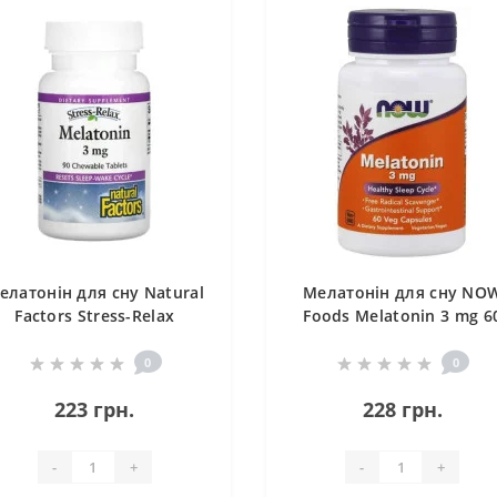
елатонін для сну Natural
Мелатонін для сну NO
Factors Stress-Relax
Foods Melatonin 3 mg 6
latonin 3 mg 90 Chewable
Veg Caps NF3255
Tabs
0
0
223 грн.
228 грн.
-
+
-
+