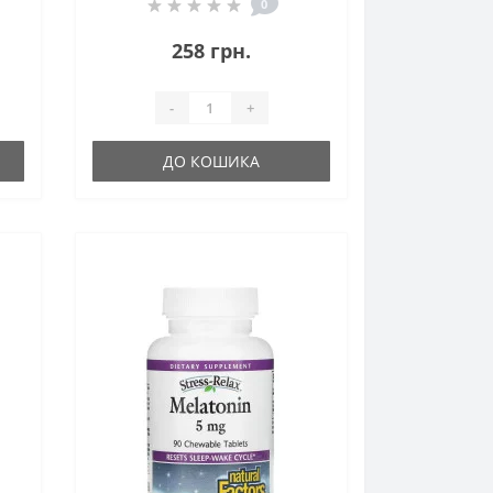
0
258 грн.
-
+
ДО КОШИКА