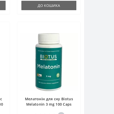
ДО КОШИКА
ic
Мелатонін для сну Biotus
30
Melatonin 3 mg 100 Caps
BIO-530395