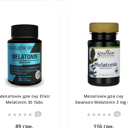
Мелатонін для сну Elixir
Мелатонін для сну
Melatonin 30 Tabs
Swanson Melatonin 3 mg 
Caps SWA-01498
0
0
89 грн.
116 грн.