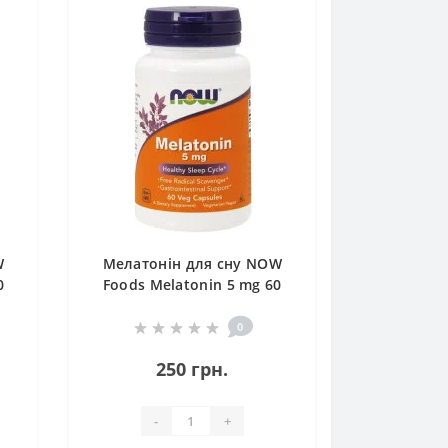
W
Мелатонін для сну NOW
0
Foods Melatonin 5 mg 60
Veg Caps
0
250 грн.
-
+