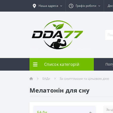
Наша адреса
Графік роботи
Дос
Список категорій
Поп
БАДи
За симптомами та цільовою дією
Мелатонін для сну
БАДи