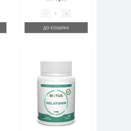
-
+
ДО КОШИКА