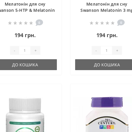
Мелатонін для сну
Мелатонін для сну
wanson 5-HTP & Melatonin
Swanson Melatonin 3 m
30 Veg Caps SWA-02764
120 Caps SWA-01502
0
0
194 грн.
194 грн.
-
+
-
+
ДО КОШИКА
ДО КОШИКА