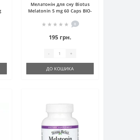
Мелатонін для сну Biotus
g
Melatonin 5 mg 60 Caps BIO-
530418
0
195 грн.
-
+
ДО КОШИКА