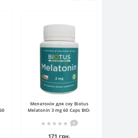
Мелатонін для сну Biotus
60
Melatonin 3 mg 60 Caps BIO-
530388
0
171 грн.