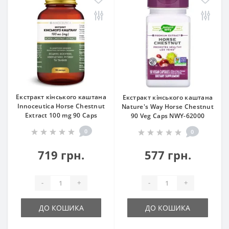
Екстракт кінського каштана
Екстракт кінського каштана
Innoceuticа Horse Chestnut
Nature's Way Horse Chestnut
Extract 100 mg 90 Caps
90 Veg Caps NWY-62000
0
0
719 грн.
577 грн.
-
+
-
+
ДО КОШИКА
ДО КОШИКА