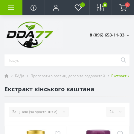
0
0
0
8 (096) 653-11-33
БАДи
Препарати з рослин, дерев та водоростей
Екстракт кін
Екстракт кінського каштана