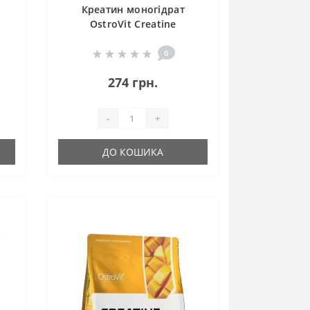
Креатин моногідрат
OstroVit Creatine
0
Monohydrate 300 g /120
servings/ Orange
0
274 грн.
-
+
ДО КОШИКА