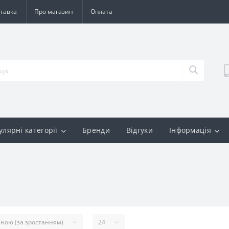
тавка
Про магазин
Оплата
улярні категорії
Бренди
Відгуки
Інформація