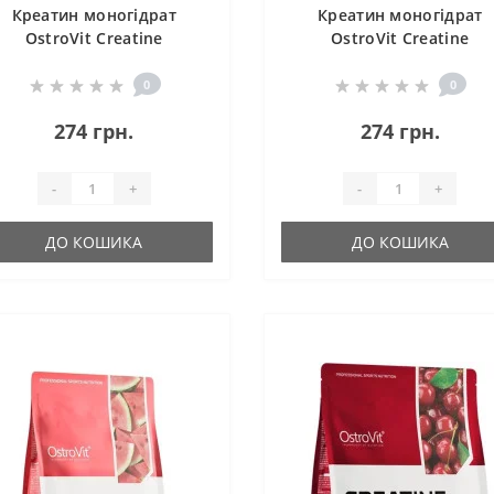
Креатин моногідрат
Креатин моногідрат
OstroVit Creatine
OstroVit Creatine
Monohydrate 300 g /120
Monohydrate 300 g /12
servings/ Cola
servings/ Lemon
0
0
274 грн.
274 грн.
-
+
-
+
ДО КОШИКА
ДО КОШИКА