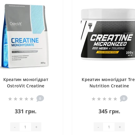
Креатин моногідрат
Креатин моногідрат Tre
OstroVit Creatine
Nutrition Creatine
Monohydrate 300 g /120
Micronized 200 MESH +
servings/ Pure
Taurine 200 g /30 serving
0
0
331 грн.
345 грн.
-
+
-
+