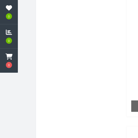
palmetto)
Кардіо
Ехінацея
0
Корекція ваги
Женьшень
Протигрибкові
Журавлина
0
Протизапальні засоби
Звіробій
Протизастудні
Каєнський перець
0
Тиск, кровообіг, судини
Клопогон
Тонізуючі засоби
Коготь диявола
Травлення та ферменти
Корінь імбиру
Урологічні
Корінь астрагалу
Шкіра, волосся, нігті
Корінь дягиля
Корінь Кудзу