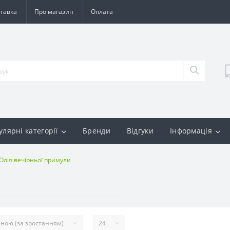
тавка
Про магазин
Оплата
улярні категорії
Бренди
Відгуки
Інформація
Олія вечірньої примули