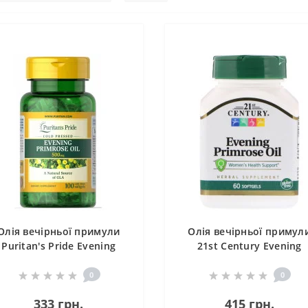
Олія вечірньої примули
Олія вечірньої примул
Puritan's Pride Evening
21st Century Evening
Primrose Oil 500 MG With
Primrose Oil 60 Softgel
GLA 100 Softgels
CEN-21828
0
0
333 грн.
415 грн.