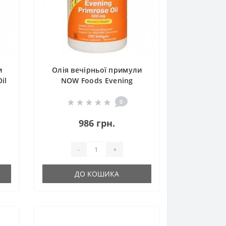
и
Олія вечірньої примули
il
NOW Foods Evening
Primrose Oil 500 mg 250
Softgels
0
986 грн.
-
+
ДО КОШИКА