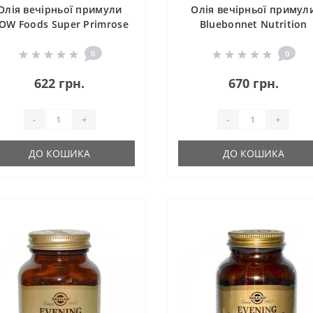
Олія вечірньої примули
Олія вечірньої примул
OW Foods Super Primrose
Bluebonnet Nutrition
1300 mg 60 Softgels
Evening Primrose Oil 13
mg 30 Softgels
0
0
622 грн.
670 грн.
-
+
-
+
ДО КОШИКА
ДО КОШИКА