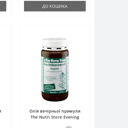
ДО КОШИКА
и
Олія вечірньої примули
The Nutri Store Evening
Veg
Primrose Oil 530 mg 100