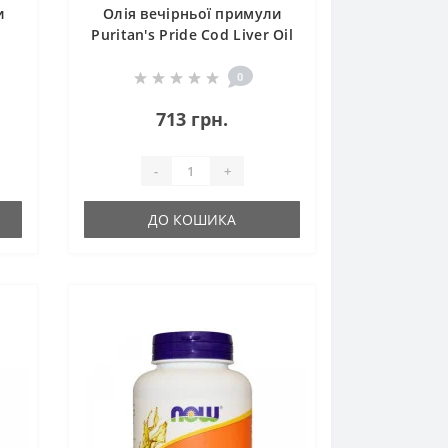
и
Олія вечірньої примули
Puritan's Pride Cod Liver Oil
00
1000 mg 120 Softgels
0
713 грн.
-
+
ДО КОШИКА