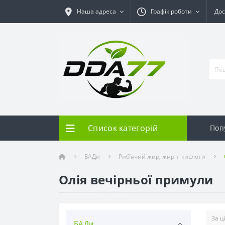
Наша адреса
Графік роботи
Дос
Список категорій
Поп
БАДи
Риб’ячий жир, жирні кислоти
Олія вечірньої примули
БАДи