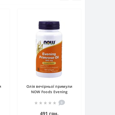
и
Олія вечірньої примули
NOW Foods Evening
s
Primrose Oil 500 mg 100
Softgels
0
491 грн.