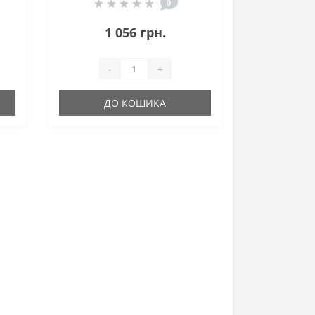
Caps ФР-00000157
0
1 056 грн.
-
+
ДО КОШИКА