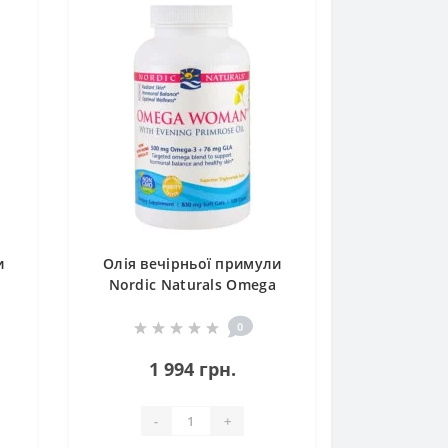
и
Олія вечірньої примули
Nordic Naturals Omega
th
Woman, With Evening
Primrose Oil 830 mg 120
0
Soft Gels NOR-01780
1 994 грн.
-
+