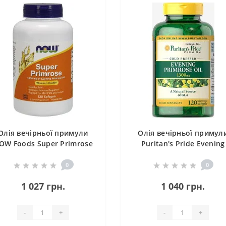
Олія вечірньої примули
Олія вечірньої примул
OW Foods Super Primrose
Puritan's Pride Evening
1300 mg 120 Softgels
Primrose Oil 1300 MG Wi
GLA 120 Softgels
0
0
1 027 грн.
1 040 грн.
-
+
-
+