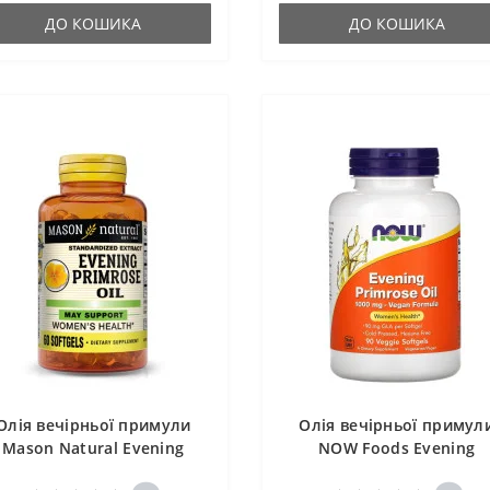
ДО КОШИКА
ДО КОШИКА
Олія вечірньої примули
Олія вечірньої примул
Mason Natural Evening
NOW Foods Evening
Primrose Oil 60 Caps
Primrose Oil 1000 mg 90 