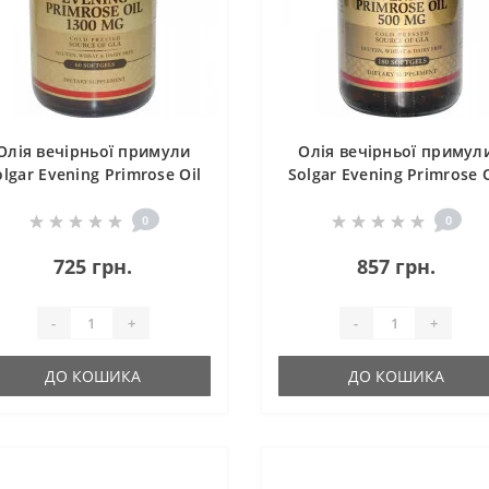
Олія вечірньої примули
Олія вечірньої примул
olgar Evening Primrose Oil
Solgar Evening Primrose O
1300 mg 60 Softgels
500 mg 180 Softgels
0
0
725 грн.
857 грн.
-
+
-
+
ДО КОШИКА
ДО КОШИКА