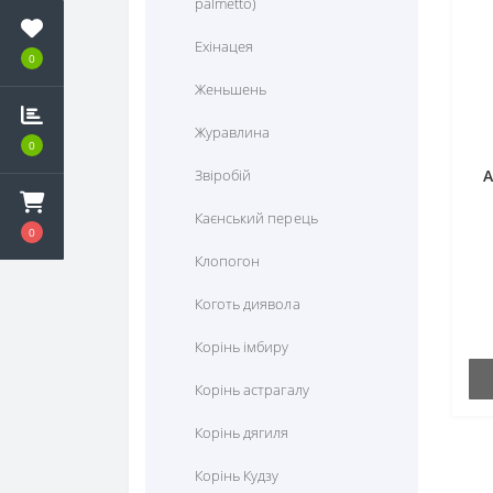
palmetto)
Кардіо
Ехінацея
0
Корекція ваги
Женьшень
Протигрибкові
Журавлина
0
Протизапальні засоби
Звіробій
A
Протизастудні
Каєнський перець
0
Тиск, кровообіг, судини
Клопогон
Тонізуючі засоби
Коготь диявола
Травлення та ферменти
Корінь імбиру
Урологічні
Корінь астрагалу
Шкіра, волосся, нігті
Корінь дягиля
Корінь Кудзу