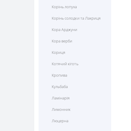
Корінь лопуха
Корінь солодки та Лакриця
Кора Арджуни
Кора верби
Кориця
Котячий кіготь
Кропива
Кульбаба
Ламінарія
Лимонник
Люцерна