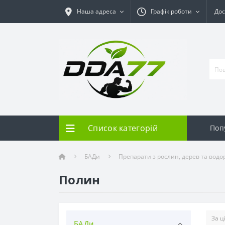
Наша адреса
Графік роботи
Дос
Список категорій
Поп
БАДи
Препарати з рослин, дерев та водо
Полин
БАДи