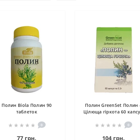
Полин Biola Полин 90
Полин GreenSet Полин 
таблеток
Цілюща гіркота 60 капс
0
0
77 грн.
104 грн.