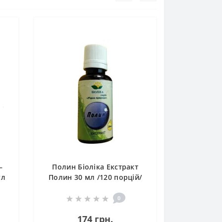
–
Полин Біоліка Екстракт
ул
Полин 30 мл /120 порцій/
0
174 грн.