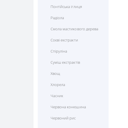
Понтійська іглиця
Радіола
Смола мастикового дерева
Соєві екстракти
Спіруліна
Суміш екстрактів
Хвощ
Хлорела
Часник
Червона конюшина
Червоний рис