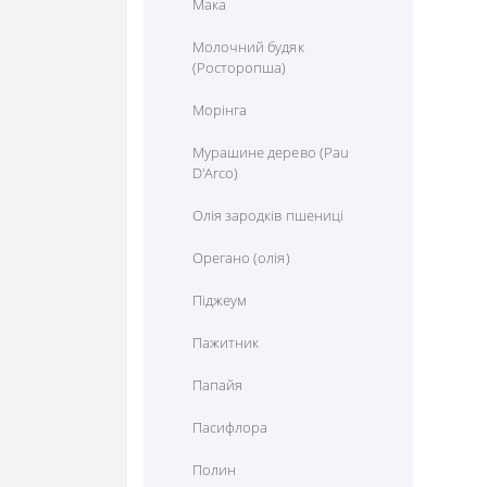
Мака
Молочний будяк
(Росторопша)
Морінга
Мурашине дерево (Pau
D'Arco)
Олія зародків пшениці
Орегано (олія)
Піджеум
Пажитник
Папайя
Пасифлора
Полин