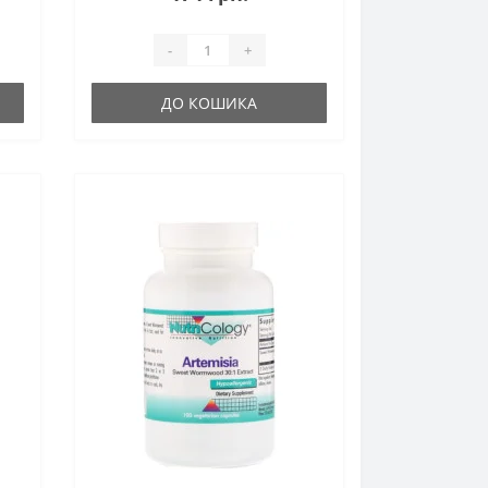
-
+
ДО КОШИКА