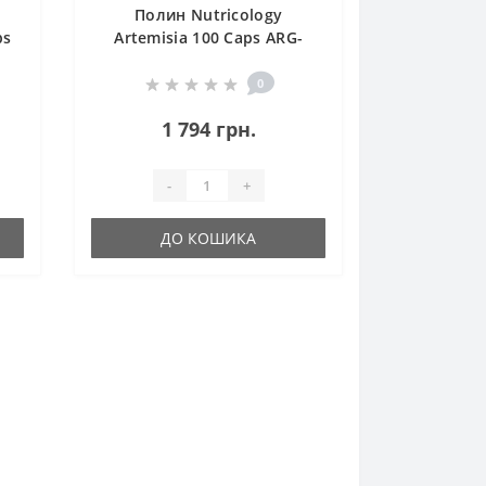
Полин Nutricology
ps
Artemisia 100 Caps ARG-
51160
0
1 794 грн.
-
+
ДО КОШИКА