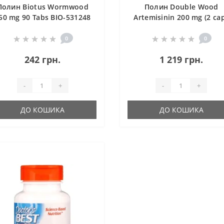
Полин Biotus Wormwood
Полин Double Wood
50 mg 90 Tabs BIO-531248
Artemisinin 200 mg (2 ca
per serving) 120 Caps
0
0
242 грн.
1 219 грн.
-
+
-
+
ДО КОШИКА
ДО КОШИКА