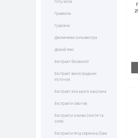
Цистеїн
Готу кола
Селен
Для профілактики печінки
2
Цитрулін
Гравіола
Фосфор
Для профілактики роботи
Гуарана
головного мозку
Хром
Джимнема сильвестра
Для профілактики роботи
Цинк
кишечника
Дикий ямс
Для профілактики роботи
Екстракт босвеллії
нирок
Екстракт виноградних
Для профілактики слуху
кісточок
Для профілактики сну
Екстракт кінського каштана
Для чоловічого здоров"я
Екстракти овочів
Для шкіри
Екстракти оливи (листя та
олія)
Знеболюючі
Екстракти ягід сереноа (Saw
Кістки та суглоби