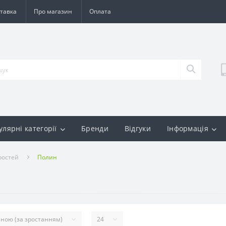
тавка
Про магазин
Оплата
улярні категорії
Бренди
Відгуки
Інформація
ростей
Полин