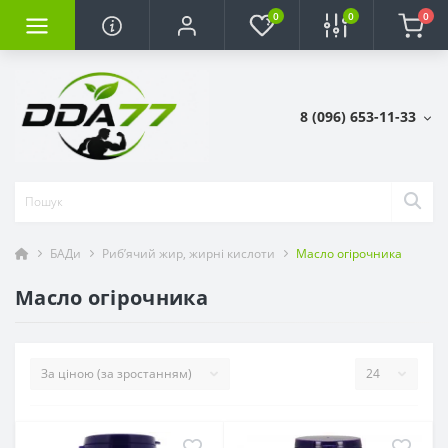
0
0
0
8 (096) 653-11-33
БАДи
Риб’ячий жир, жирні кислоти
Масло огірочника
Масло огірочника