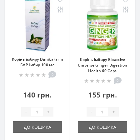
Корінь імбиру DanikaFarm
Корінь імбиру Bioactive
БАР Імбир 100 мл
Universe Ginger Digestion
Health 60 Caps
0
0
140 грн.
155 грн.
-
+
-
+
ДО КОШИКА
ДО КОШИКА