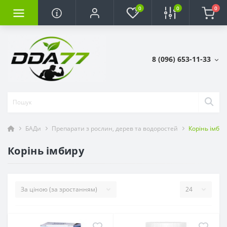
0
0
0
8 (096) 653-11-33
БАДи
Препарати з рослин, дерев та водоростей
Корінь імбир
Корінь імбиру