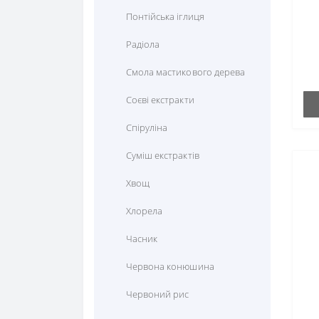
Понтійська іглиця
Радіола
Смола мастикового дерева
Соєві екстракти
Спіруліна
Суміш екстрактів
Хвощ
Хлорела
Часник
Червона конюшина
Червоний рис