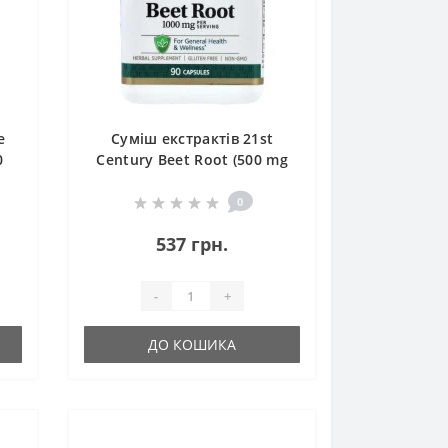
e
Суміш екстрактів 21st
0
Century Beet Root (500 mg
per Capsule) 90 Caps
0
537 грн.
-
+
ДО КОШИКА