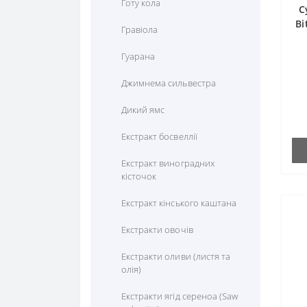
Цистеїн
Готу кола
С
Селен
Для профілактики печінки
Bi
Цитрулін
Гравіола
Фосфор
Для профілактики роботи
Гуарана
головного мозку
Хром
Джимнема сильвестра
Для профілактики роботи
Цинк
кишечника
Дикий ямс
Для профілактики роботи
Екстракт босвеллії
нирок
Екстракт виноградних
Для профілактики слуху
кісточок
Для профілактики сну
Екстракт кінського каштана
Для чоловічого здоров"я
Екстракти овочів
Для шкіри
Екстракти оливи (листя та
олія)
Знеболюючі
Екстракти ягід сереноа (Saw
Кістки та суглоби