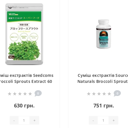
міш екстрактів Seedcoms
Суміш екстрактів Sourc
roccoli Sprouts Extract 60
Naturals Broccoli Sprout
Tabs
Extract 60 Tabs
0
0
630 грн.
751 грн.
-
+
-
+