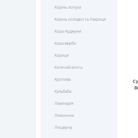
Корінь лопуха
Корінь солодки та Лакриця
Кора Арджуни
Кора верби
Кориця
Котячий кіготь
Кропива
Су
B
Кульбаба
Ламінарія
Лимонник
Люцерна