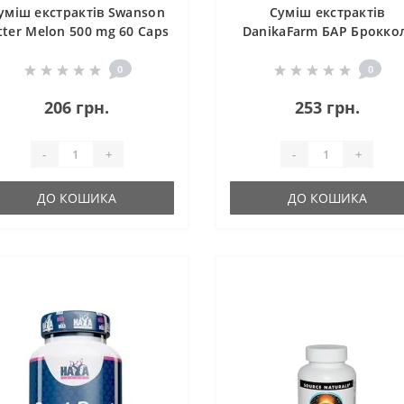
уміш екстрактів Swanson
Суміш екстрактів
tter Melon 500 mg 60 Caps
DanikaFarm БАР Брокко
100 мл
0
0
206 грн.
253 грн.
-
+
-
+
ДО КОШИКА
ДО КОШИКА