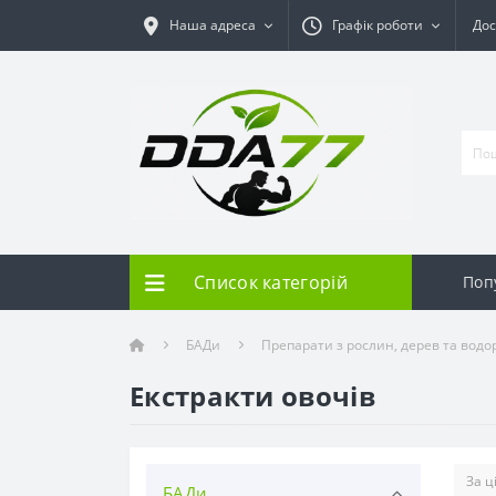
Наша адреса
Графік роботи
Дос
Список категорій
Поп
БАДи
Препарати з рослин, дерев та водо
Екстракти овочів
БАДи