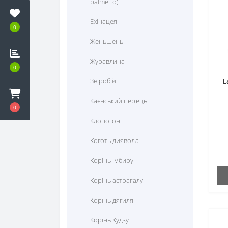
palmetto)
Кардіо
Ехінацея
0
Корекція ваги
Женьшень
Протигрибкові
Журавлина
0
Протизапальні засоби
Звіробій
L
Протизастудні
Каєнський перець
0
Тиск, кровообіг, судини
Клопогон
Тонізуючі засоби
Коготь диявола
Травлення та ферменти
Корінь імбиру
Урологічні
Корінь астрагалу
Шкіра, волосся, нігті
Корінь дягиля
Корінь Кудзу