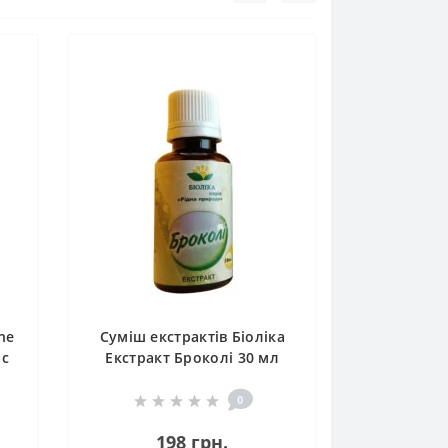
ne
Суміш екстрактів Біоліка
пс
Екстракт Броколі 30 мл
/120 порцій/
0
198 грн.