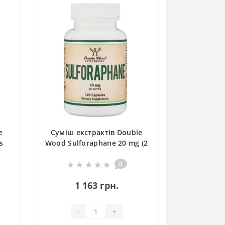
e
Суміш екстрактів Double
s
Wood Sulforaphane 20 mg (2
caps per serving) 120 Caps
0
1 163 грн.
-
+