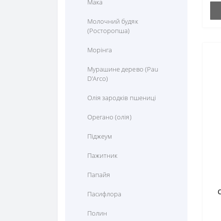
Мака
Молочний будяк
(Росторопша)
Морінга
Мурашине дерево (Pau
D'Arco)
Олія зародків пшениці
Орегано (олія)
Піджеум
Пажитник
Папайя
Пасифлора
E
Полин