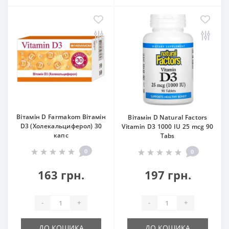
Вітамін D Farmakom Вітамін
Вітамін D Natural Factors
D3 (Холекальциферол) 30
Vitamin D3 1000 IU 25 mcg 90
капс
Tabs
0
0
163 грн.
197 грн.
-
+
-
+
ДО КОШИКА
ДО КОШИКА