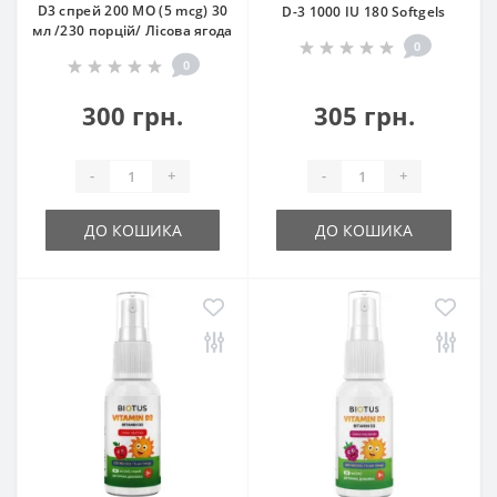
D3 спрей 200 MO (5 mcg) 30
D-3 1000 IU 180 Softgels
мл /230 порцій/ Лісова ягода
0
0
300 грн.
305 грн.
-
+
-
+
ДО КОШИКА
ДО КОШИКА