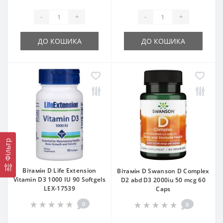
-
+
-
+
ДО КОШИКА
ДО КОШИКА
Фільтр
Вітамін D Life Extension
Вітамін D Swanson D Complex
Vitamin D3 1000 IU 90 Softgels
D2 abd D3 2000iu 50 mcg 60
LEX-17539
Caps
0
0