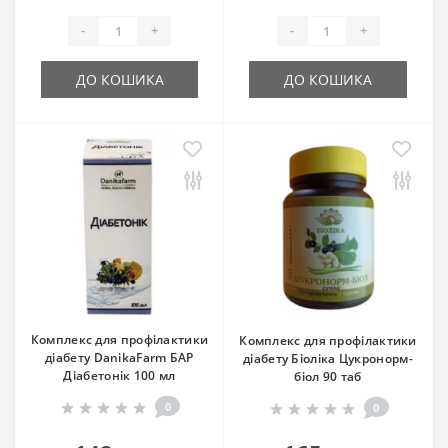
-
+
-
+
ДО КОШИКА
ДО КОШИКА
Комплекс для профілактики
Комплекс для профілактики
діабету DanikaFarm БАР
діабету Біоліка Цукронорм-
Діабетонік 100 мл
біол 90 таб
0
0