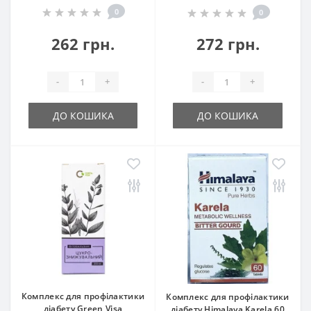
0
0
262 грн.
272 грн.
-
+
-
+
ДО КОШИКА
ДО КОШИКА
Комплекс для профілактики
Комплекс для профілактики
діабету Green Visa
діабету Himalaya Karela 60