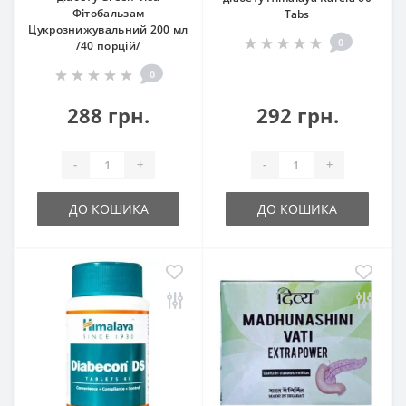
Фітобальзам
Tabs
Цукрознижувальний 200 мл
0
/40 порцій/
0
288 грн.
292 грн.
-
+
-
+
ДО КОШИКА
ДО КОШИКА