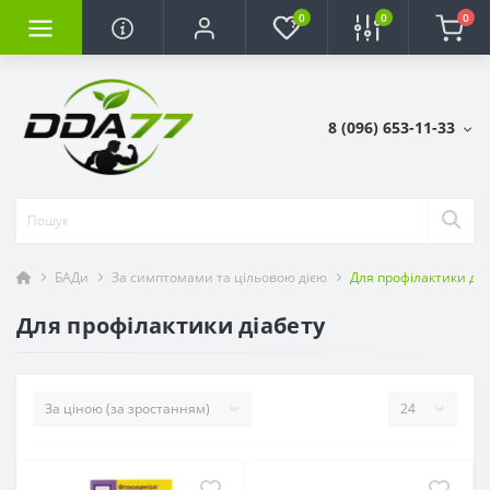
0
0
0
8 (096) 653-11-33
БАДи
За симптомами та цільовою дією
Для профілактики діа
Для профілактики діабету