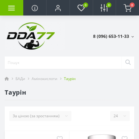
0
0
0
8 (096) 653-11-33
БАДи
Амінокислоти
Таурін
Таурін