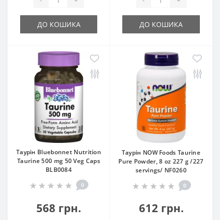
-
+
-
+
ДО КОШИКА
ДО КОШИКА
Таурін Bluebonnet Nutrition
Таурін NOW Foods Taurine
Taurine 500 mg 50 Veg Caps
Pure Powder, 8 oz 227 g /227
BLB0084
servings/ NF0260
0
0
568 грн.
612 грн.