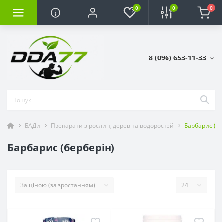
0
0
0
8 (096) 653-11-33
БАДи
Препарати з рослин, дерев та водоростей
Барбарис (бе
Барбарис (берберін)