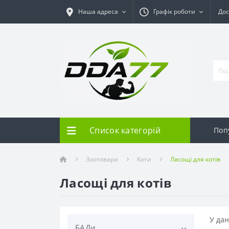
Наша адреса
Графік роботи
Дос
Список категорій
Поп
Зоотовари
Коти
Ласощі для котів
Ласощі для котів
У дан
БАДи