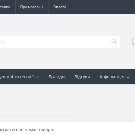
тавка
Про магазин
Оплата
улярні категорії
Бренди
Відгуки
Інформація
ій категорії немає товарів.