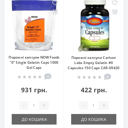
Порожні капсули NOW Foods
Порожні капсули Carlson
"0" Single Gelatin Caps 1000
Labs Empty Gelatin #0
Gel Caps
Capsules 150 Caps CAR-09420
0
0
931 грн.
422 грн.
-
+
-
+
ДО КОШИКА
ДО КОШИКА