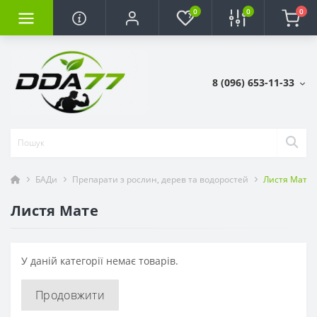
0
0
0
8 (096) 653-11-33
БАДи
Препарати з рослин, дерев та водоростей
Листя Мате
Листя Мате
У даній категорії немає товарів.
Продовжити