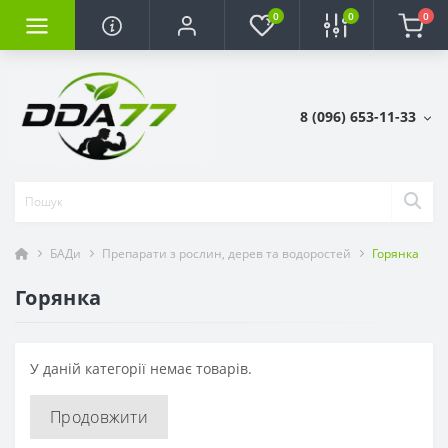
0
0
0
8 (096) 653-11-33
БАДи
Препарати з рослин, дерев та водоростей
Горянка
Горянка
У даній категорії немає товарів.
Продовжити