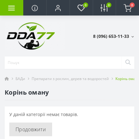
0
0
0
8 (096) 653-11-33
БАДи
Препарати з рослин, дерев та водоростей
Корінь оман
Корінь оману
У даній категорії немає товарів.
Продовжити