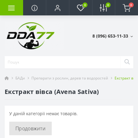
0
0
0
8 (096) 653-11-33
БАДи
Препарати з рослин, дерев та водоростей
Екстракт вівс
Екстракт вівса (Avena Sativa)
У даній категорії немає товарів.
Продовжити