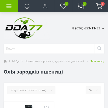
0
0
0
8 (096) 653-11-33
БАДи
Препарати з рослин, дерев та водоростей
Олія зародк
Олія зародків пшениці