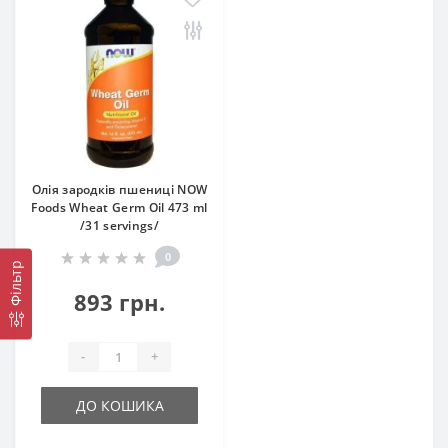
Олія зародків пшениці NOW
Foods Wheat Germ Oil 473 ml
/31 servings/
0
Фільтр
893 грн.
-
+
ДО КОШИКА