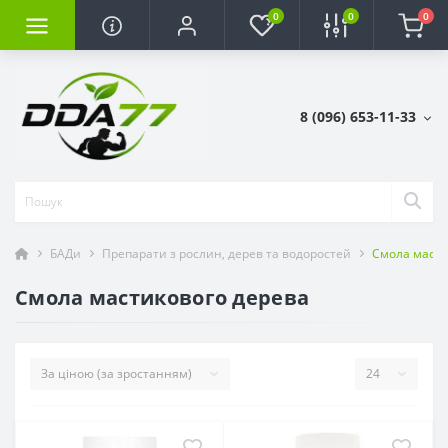
0
0
0
8 (096) 653-11-33
БАДи
Препарати з рослин, дерев та водоростей
Смола масти
Смола мастикового дерева