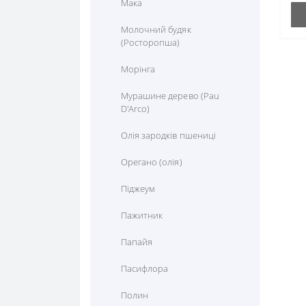
Мака
Молочний будяк
(Росторопша)
Морінга
Мурашине дерево (Pau
D'Arco)
Олія зародків пшениці
Орегано (олія)
Піджеум
Пажитник
Папайя
Пасифлора
Полин