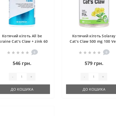
Котячий кіготь All be
Котячий кіготь Solaray
kraine Cat's Claw + zink 60
Cat's Claw 500 mg 100 V
Caps
Caps SOR-01125
0
0
546 грн.
579 грн.
-
+
-
+
ДО КОШИКА
ДО КОШИКА