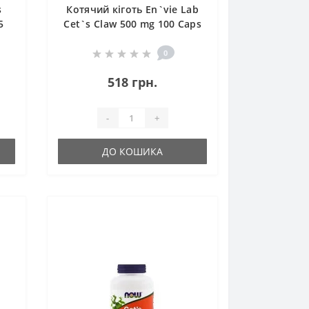
s
Котячий кіготь En`vie Lab
5
Cet`s Claw 500 mg 100 Caps
50
0
518 грн.
-
+
ДО КОШИКА