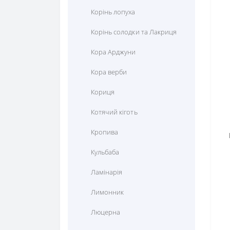
Корінь лопуха
Корінь солодки та Лакриця
Кора Арджуни
Кора верби
Кориця
Котячий кіготь
Кропива
Кульбаба
A
Ламінарія
Лимонник
Люцерна