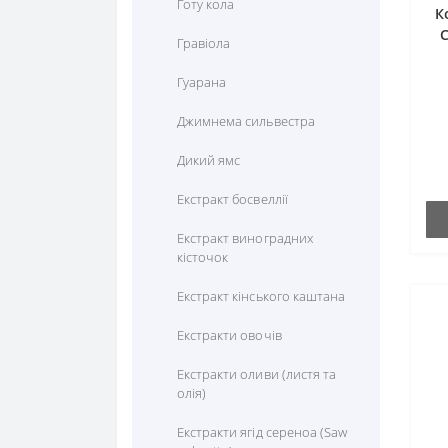
Цистеїн
Готу кола
К
Селен
Для профілактики печінки
C
Цитрулін
Гравіола
Фосфор
Для профілактики роботи
Гуарана
головного мозку
Хром
Джимнема сильвестра
Для профілактики роботи
Цинк
кишечника
Дикий ямс
Для профілактики роботи
Екстракт босвеллії
нирок
Екстракт виноградних
Для профілактики слуху
кісточок
Для профілактики сну
Екстракт кінського каштана
Для чоловічого здоров"я
Екстракти овочів
Для шкіри
Екстракти оливи (листя та
олія)
Знеболюючі
Екстракти ягід сереноа (Saw
Кістки та суглоби