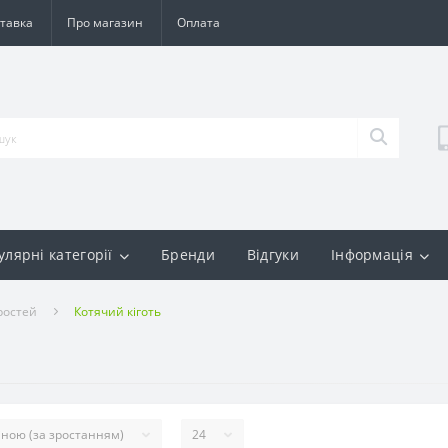
тавка
Про магазин
Оплата
улярні категорії
Бренди
Відгуки
Інформація
ростей
Котячий кіготь