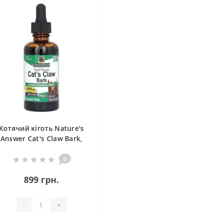
Котячий кіготь Nature's
Answer Cat's Claw Bark,
lcohol-Free 2000 mg 60 ml
/30 servings/
0
899 грн.
-
+