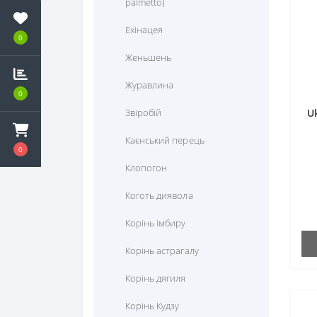
palmetto)
Кардіо
Ехінацея
0
Корекція ваги
Женьшень
Протигрибкові
Журавлина
0
Протизапальні засоби
Звіробій
U
Протизастудні
Каєнський перець
0
Тиск, кровообіг, судини
Клопогон
Тонізуючі засоби
Коготь диявола
Травлення та ферменти
Корінь імбиру
Урологічні
Корінь астрагалу
Шкіра, волосся, нігті
Корінь дягиля
Корінь Кудзу