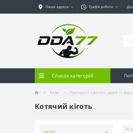
Наша адреса
Графік роботи
Дос
Список категорій
Поп
БАДи
Препарати з рослин, дерев та водо
Котячий кіготь
БАДи