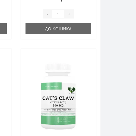
-
+
ДО КОШИКА