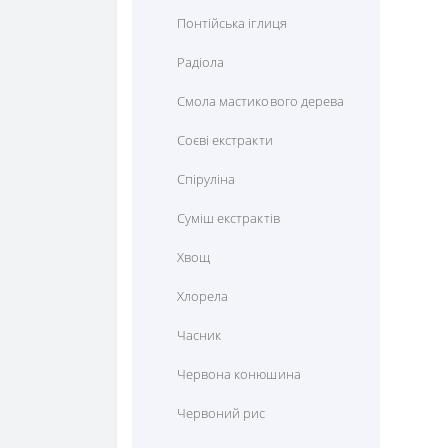
Понтійська іглиця
Радіола
Смола мастикового дерева
Соєві екстракти
Спіруліна
Суміш екстрактів
Хвощ
Хлорела
Часник
Червона конюшина
Червоний рис