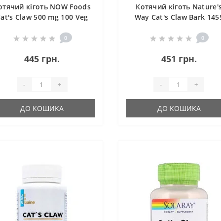
отячий кіготь NOW Foods
Котячий кіготь Nature'
at's Claw 500 mg 100 Veg
Way Cat's Claw Bark 145
Caps
mg 100 Veg Caps NWY114
0
0
445 грн.
451 грн.
-
+
-
+
ДО КОШИКА
ДО КОШИКА