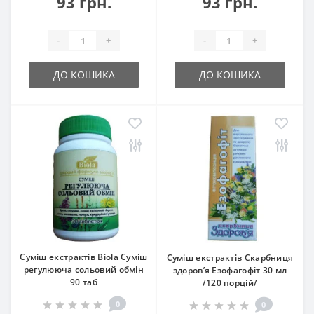
93 грн.
93 грн.
-
+
-
+
ДО КОШИКА
ДО КОШИКА
Суміш екстрактів Biola Суміш
Суміш екстрактів Скарбниця
регулююча сольовий обмін
здоров’я Езофагофіт 30 мл
90 таб
/120 порцій/
0
0