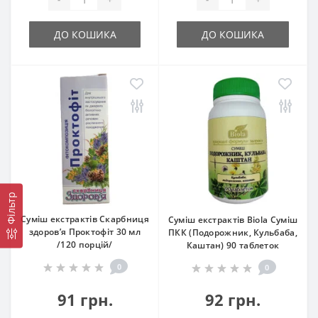
ДО КОШИКА
ДО КОШИКА
Фільтр
Суміш екстрактів Скарбниця
Суміш екстрактів Biola Суміш
здоров’я Проктофіт 30 мл
ПКК (Подорожник, Кульбаба,
/120 порцій/
Каштан) 90 таблеток
0
0
91 грн.
92 грн.