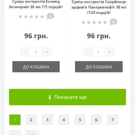
Суміш екстрактів Екомед
Суміш екстрактів Скарбниця
Апонорміл 30 мл /15 порцій/
здоров’я Панкреанофіт 30 мл
/120 порцій/
0
0
96 грн.
96 грн.
-
+
-
+
ДО КОШИКА
ДО КОШИКА
Показати ще
1
2
3
4
5
6
7