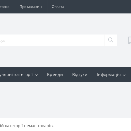
тавка
Про магазин
Оплата
улярні категорії
Бренди
Відгуки
Інформація
ій категорії немає товарів.