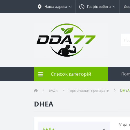
Наша адреса
Графік роботи
Дос
Список категорій
Поп
БАДи
Гормональні препарати
DHEA
DHEA
У дан
БАДи