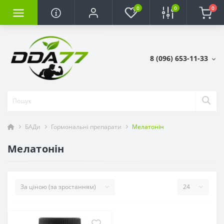
0
0
0
8 (096) 653-11-33
БАДи
Гормональні препарати
Мелатонін
Мелатонін