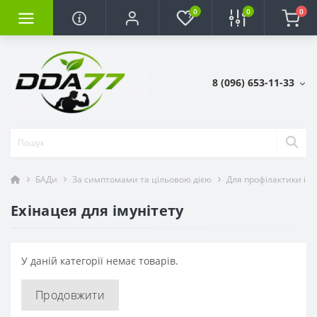
0
0
0
8 (096) 653-11-33
БАДи
За симптомами та цільовою дією
Для профілактики ім
Ехінацея для імунітету
У даній категорії немає товарів.
Продовжити