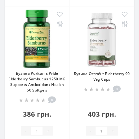
Бузина Puritan's Pride
Бузина OstroVit Elderberry 90
Elderberry Sambucus 1250 MG
Veg Caps
Supports Antioxidant Health
0
60 Softgels
0
386 грн.
403 грн.
-
+
-
+