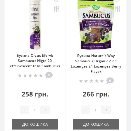
Бузина Orzax Efervit
Бузина Nature's Way
Sambucus Nigra 20
Sambucus Organic Zinc
effervescent tabs Sambucus
Lozenges 24 Lozenges Berry
Flavor
0
0
258 грн.
266 грн.
-
+
-
+
ДО КОШИКА
ДО КОШИКА