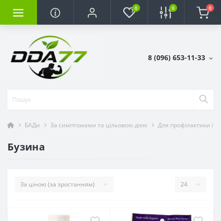
0
0
0
8 (096) 653-11-33
БАДи
За симптомами та цільовою дією
Для профілактики ім
Бузина