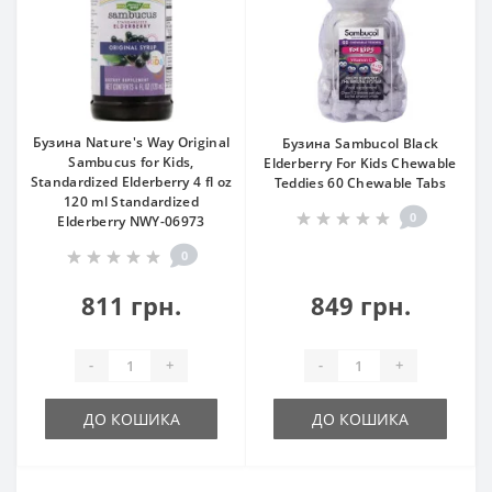
Бузина Nature's Way Original
Бузина Sambucol Black
Sambucus for Kids,
Elderberry For Kids Chewable
Standardized Elderberry 4 fl oz
Teddies 60 Chewable Tabs
120 ml Standardized
0
Elderberry NWY-06973
0
811 грн.
849 грн.
-
+
-
+
ДО КОШИКА
ДО КОШИКА