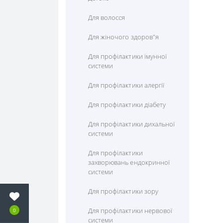
Комплексні амінокслоти
Куркума (Куркумін)
Мультивітаміни
Для волосся
Лізін
Лікопін
Для жіночого здоров"я
Лецитин
Лютеїн
Для профілактики імунної
системи
Метіонін
Пікногенол
Для профілактики алергії
Пролін
Ресвератрол
Для профілактики діабету
Серін
Рутін
Для профілактики дихальної
Таурін
Фруктові екстракти
системи
Теанін
Для профілактики
захворювань ендокринної
Тирозин
системи
Триптофан (5 htp)
Для профілактики зору
Фенілаланін
Для профілактики нервової
0
системи