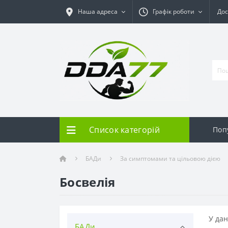
Наша адреса
Графік роботи
Дос
Список категорій
Поп
БАДи
За симптомами та цільовою дією
Босвелія
У дан
БАДи