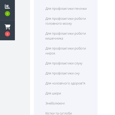
Цистеїн
Для профілактики печінки
Цитрулін
0
Для профілактики роботи
головного мозку
Для профілактики роботи
0
кишечника
Для профілактики роботи
нирок
Для профілактики слуху
Для профілактики сну
Для чоловічого здоров"я
Для шкіри
Знеболюючі
Кістки та суглоби