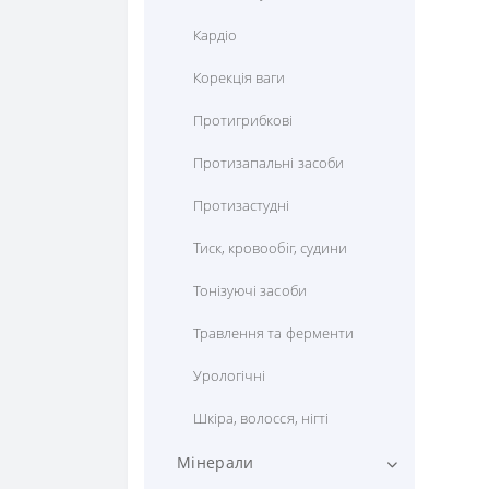
Кардіо
Корекція ваги
Протигрибкові
Протизапальні засоби
Протизастудні
Тиск, кровообіг, судини
Тонізуючі засоби
Травлення та ферменти
Урологічні
Шкіра, волосся, нігті
Мінерали