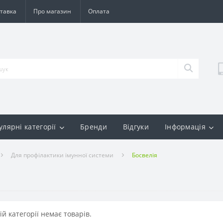
тавка
Про магазин
Оплата
улярні категорії
Бренди
Відгуки
Інформація
Для профілактики імунної системи
Босвелія
ій категорії немає товарів.