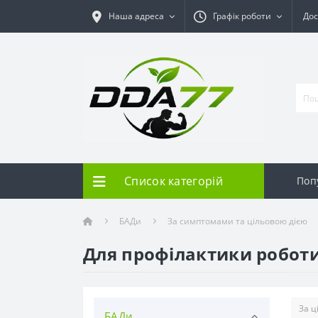
Наша адреса
Графік роботи
Дос
Список категорій
Поп
БАДи
За симптомами та цільовою дією
Для профілактики робот
БАДи