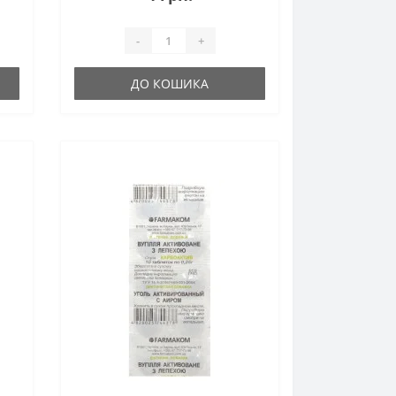
-
+
ДО КОШИКА