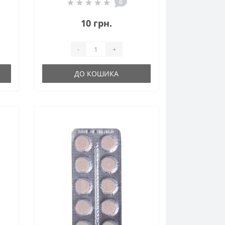
Діоксидом Кремнію 10 мл
0
1 стік
10 грн.
-
+
ДО КОШИКА