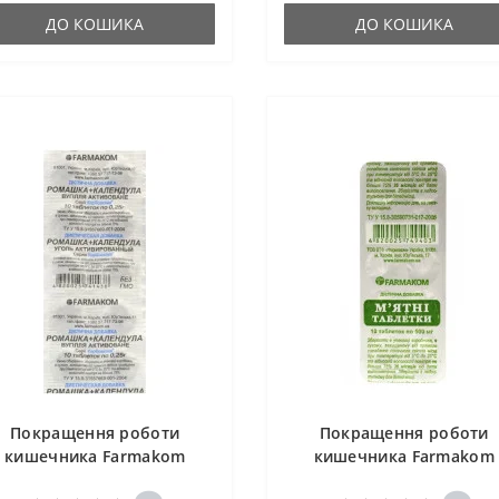
ДО КОШИКА
ДО КОШИКА
Покращення роботи
Покращення роботи
кишечника Farmakom
кишечника Farmakom
Ромашка + Календула
М'ятні Таблетки 10 таб