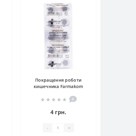
Покращення роботи
кишечника Farmakom
е
Прополіс Вугілля
Активоване Серія
0
«Карбоактив» 10 таб
4 грн.
-
+