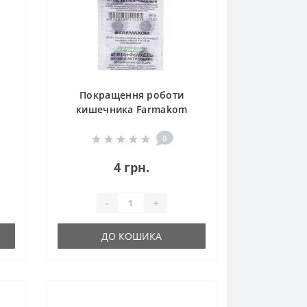
Покращення роботи
кишечника Farmakom
Вугілля Активоване М’ята +
я
Фенхель Серія
0
«Карбоактив» 10 таб
4 грн.
-
+
ДО КОШИКА