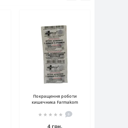
Покращення роботи
кишечника Farmakom
Вугілля Активоване з
Деревієм та Кропивою
0
Серія «Карбоактив» 10 таб
4 грн.