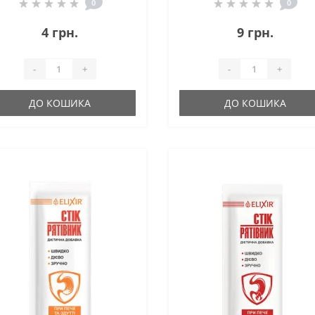
угілля Активоване Серія
0
0
«Карбоактив» 10 таб
4 грн.
9 грн.
-
+
-
+
ДО КОШИКА
ДО КОШИКА