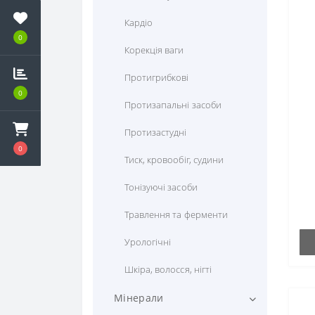
Кардіо
0
Корекція ваги
Протигрибкові
0
Протизапальні засоби
Протизастудні
0
С
Тиск, кровообіг, судини
Тонізуючі засоби
Травлення та ферменти
Урологічні
Шкіра, волосся, нігті
Мінерали