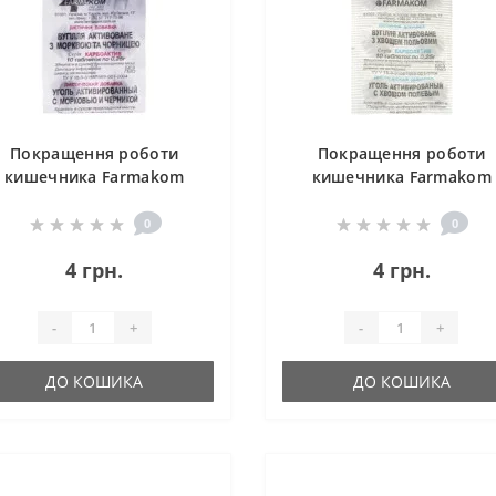
Покращення роботи
Покращення роботи
кишечника Farmakom
кишечника Farmakom
Вугілля Активоване з
Вугілля Активоване з
Морквою та Чорницею
Хвощем Польовим Сері
0
0
ерія «Карбоактив» 10 таб
«Карбоактив» 10 таб
4 грн.
4 грн.
-
+
-
+
ДО КОШИКА
ДО КОШИКА