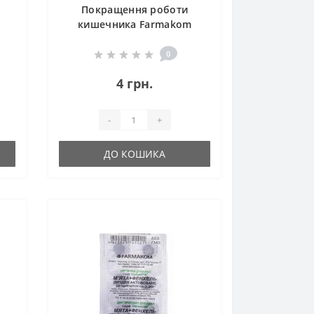
Покращення роботи
кишечника Farmakom
Вугілля Активоване з
а
Лепехою Серія Карбоактив
0
10 таб
4 грн.
-
+
ДО КОШИКА