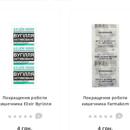
Покращення роботи
Покращення роботи
кишечника Elixir Вугілля
кишечника Farmakom
Активоване 10 таб
Вугілля Активоване із
Звіробоєм Серія
0
0
Карбоактив 10 таб
4 грн.
4 грн.