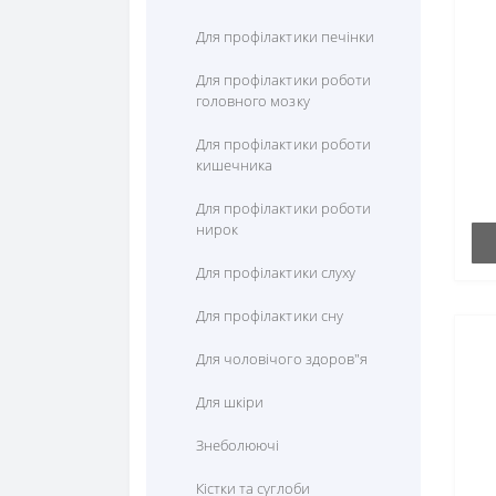
Цистеїн
Для профілактики печінки
Цитрулін
Для профілактики роботи
головного мозку
Для профілактики роботи
кишечника
Для профілактики роботи
нирок
Для профілактики слуху
Для профілактики сну
Для чоловічого здоров"я
Для шкіри
Знеболюючі
Кістки та суглоби