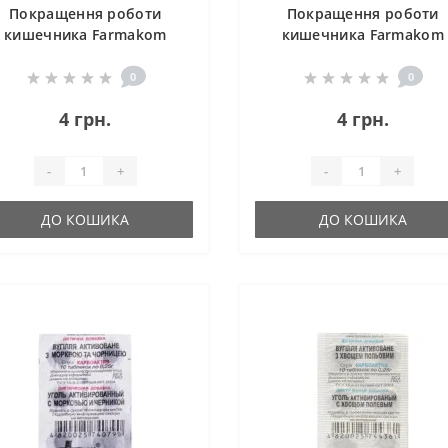
Покращення роботи
Покращення роботи
кишечника Farmakom
кишечника Farmakom
Вугілля Активоване з
Вугілля Активоване з
Кропом Серія
Куркумою, Часником т
0
0
«Карбоактив» 10 таб
Безсмертником Серія
4 грн.
4 грн.
«Карбоактив» 10 таб
-
+
-
+
ДО КОШИКА
ДО КОШИКА