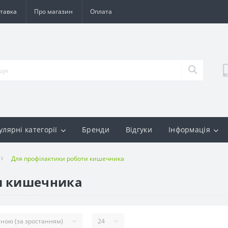
тавка
Про магазин
Оплата
улярні категорії
Бренди
Відгуки
Інформація
Для профілактики роботи кишечника
и кишечника