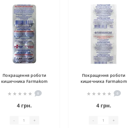
Покращення роботи
Покращення роботи
кишечника Farmakom
кишечника Farmakom
Карбоактив Активоване
Карбоактив Активован
Вугілля (фольга) 10 таб
Вугілля 10 таб
0
0
4 грн.
4 грн.
-
+
-
+