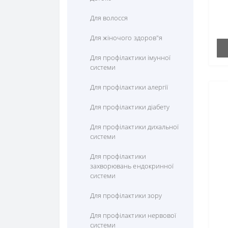
Комплексні амінокслоти
Куркума (Куркумін)
Мультивітаміни
Для волосся
Лізін
Лікопін
Для жіночого здоров"я
Лецитин
Лютеїн
Для профілактики імунної
системи
Метіонін
Пікногенол
Для профілактики алергії
Пролін
Ресвератрол
Для профілактики діабету
Серін
Рутін
Для профілактики дихальної
Таурін
Фруктові екстракти
системи
Теанін
Для профілактики
захворювань ендокринної
Тирозин
системи
Триптофан (5 htp)
Для профілактики зору
Фенілаланін
Для профілактики нервової
системи