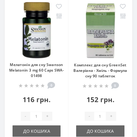
Мелатонін для сну Swanson
Комплекс для сну GreenSet
Melatonin 3 mg 60 Caps SWA-
Валеріана - Хміль - Формула
01498
сну 90 таблеток
0
0
116 грн.
152 грн.
-
+
-
+
ДО КОШИКА
ДО КОШИКА