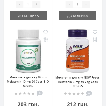
-
+
-
+
ДО КОШИКА
ДО КОШИКА
Мелатонін для сну Biotus
Мелатонін для сну NOW Foods
Melatonin 10 mg 60 Caps BIO-
Melatonin 3 mg 60 Veg Caps
530449
NF3255
0
0
203 грн.
212 грн.