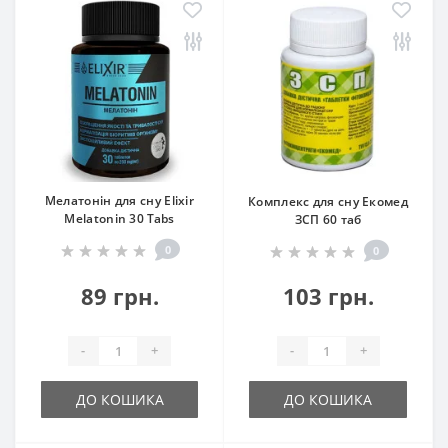
Мелатонін для сну Elixir
Комплекс для сну Екомед
Melatonin 30 Tabs
ЗСП 60 таб
0
0
89 грн.
103 грн.
-
+
-
+
ДО КОШИКА
ДО КОШИКА