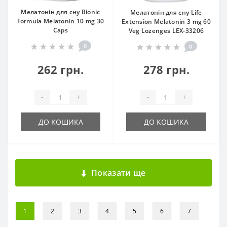
Мелатонін для сну Bionic
Мелатонін для сну Life
Formula Melatonin 10 mg 30
Extension Melatonin 3 mg 60
Caps
Veg Lozenges LEX-33206
0
0
262 грн.
278 грн.
-
+
-
+
ДО КОШИКА
ДО КОШИКА
Показати ще
1
2
3
4
5
6
7