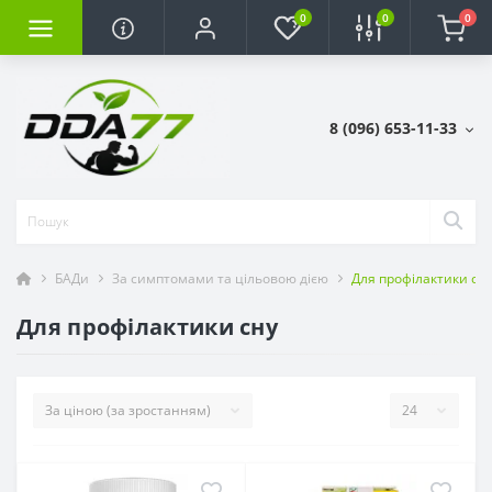
0
0
0
8 (096) 653-11-33
БАДи
За симптомами та цільовою дією
Для профілактики сн
Для профілактики сну