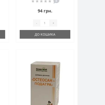
порцій/
0
94 грн.
-
+
ДО КОШИКА