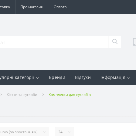
тавка
Про магазин
Оплата
улярні категорії
Бренди
Відгуки
Інформація
Кістки та суглоби
Комплекси для суглобів