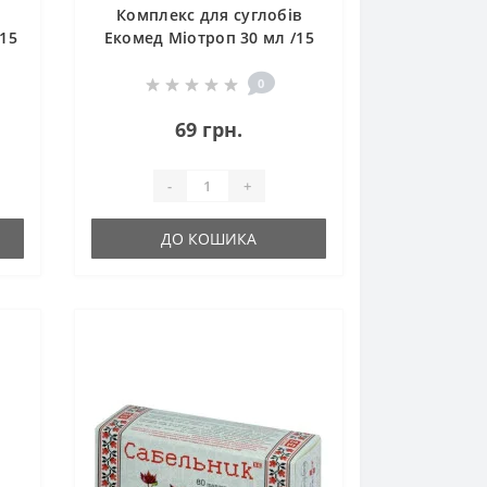
Комплекс для суглобів
15
Екомед Міотроп 30 мл /15
порцій/
0
69 грн.
-
+
ДО КОШИКА