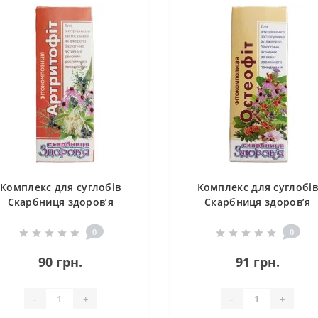
Комплекс для суглобів
Комплекс для суглобів
Скарбниця здоров’я
Скарбниця здоров’я
Артритофіт 30 мл /120
Остеофіт 30 мл /120
порцій/
порцій/
0
0
90 грн.
91 грн.
-
+
-
+