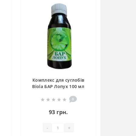
Комплекс для суглобів
Biola БАР Лопух 100 мл
/285 порцій/
0
93 грн.
-
+