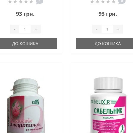
порцій/
порцій/
0
0
93 грн.
93 грн.
-
+
-
+
ДО КОШИКА
ДО КОШИКА