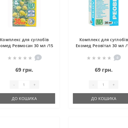
Комплекс для суглобів
Комплекс для суглобів
комед Ревмосан 30 мл /15
Екомед Реовітал 30 мл /
порцій/
порцій/
0
0
69 грн.
69 грн.
-
+
-
+
ДО КОШИКА
ДО КОШИКА