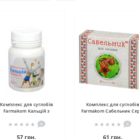
Комплекс для суглобів
Комплекс для суглобів
Farmakom Кальцій з
Farmakom Сабельник Сер
Вітаміном Д3 Серія
«Здоров'я» 30 капс
"Вітамін - ка" 100 таб
0
0
57 грн.
61 грн.