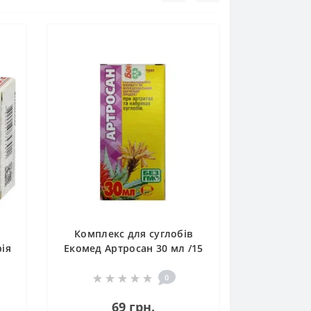
Комплекс для суглобів
ія
Екомед Артросан 30 мл /15
порцій/
0
69 грн.