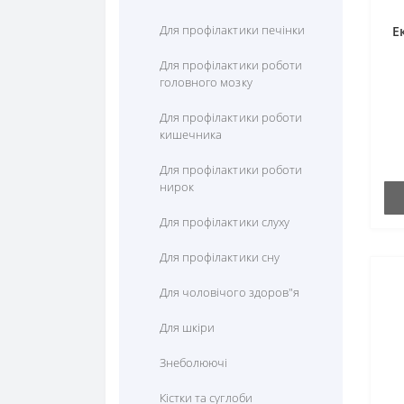
Цистеїн
Для профілактики печінки
Е
Цитрулін
Для профілактики роботи
головного мозку
Для профілактики роботи
кишечника
Для профілактики роботи
нирок
Для профілактики слуху
Для профілактики сну
Для чоловічого здоров"я
Для шкіри
Знеболюючі
Кістки та суглоби