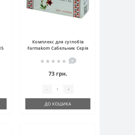
Комплекс для суглобів
15
Farmakom Сабельник Серія
«Здоров'я» 80 таб
0
73 грн.
-
+
ДО КОШИКА