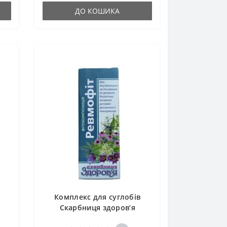
ДО КОШИКА
Комплекс для суглобів
Скарбниця здоров’я
Ревмофіт 30 мл /120