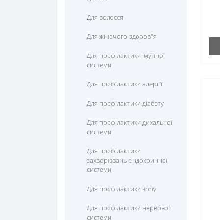
Комплексні амінокслоти
Куркума (Куркумін)
Мультивітаміни
Для волосся
Лізін
Лікопін
Для жіночого здоров"я
Лецитин
Лютеїн
Для профілактики імунної
системи
Метіонін
Пікногенол
Для профілактики алергії
Пролін
Ресвератрол
Для профілактики діабету
Серін
Рутін
Для профілактики дихальної
Таурін
Фруктові екстракти
системи
Теанін
Для профілактики
захворювань ендокринної
Тирозин
системи
Триптофан (5 htp)
Для профілактики зору
Фенілаланін
Для профілактики нервової
системи