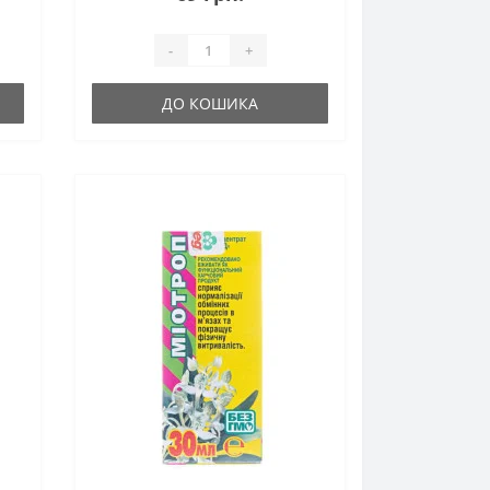
-
+
ДО КОШИКА