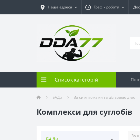
Наша адреса
Графік роботи
Дос
Список категорій
Поп
БАДи
За симптомами та цільовою дією
Комплекси для суглобів
БАДи