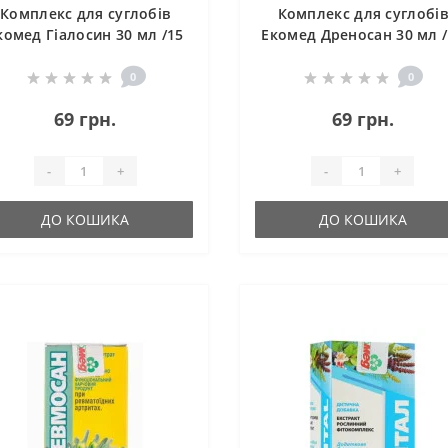
Комплекс для суглобів
Комплекс для суглобів
комед Гіалосин 30 мл /15
Екомед Дреносан 30 мл /
порцій/
порцій/
0
0
69 грн.
69 грн.
-
+
-
+
ДО КОШИКА
ДО КОШИКА