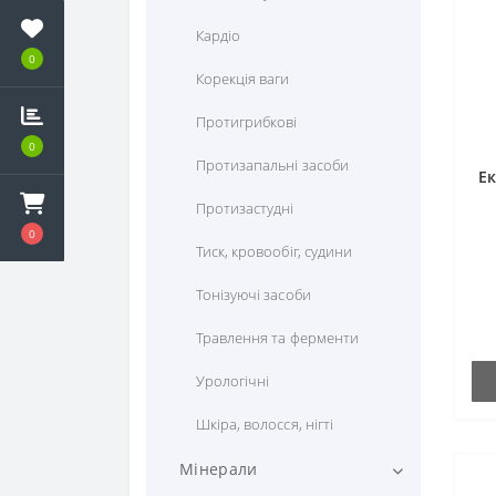
Кардіо
0
Корекція ваги
Протигрибкові
0
Протизапальні засоби
Е
Протизастудні
0
Тиск, кровообіг, судини
Тонізуючі засоби
Травлення та ферменти
Урологічні
Шкіра, волосся, нігті
Мінерали