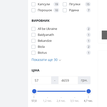
олія)
Мелатонін для спорту
Триптофан для спорту
Капсули
Пігулки
19
15
Екстракти ягід сереноа (Saw
Порошок
Рідина
10
7
Омега для спорту
Цитрулін для спорту
palmetto)
Препарати для суглобів та
ВИРОБНИК
Ехінацея
зв'язок (для спорту)
All be Ukraine
2
Женьшень
Спіруліна для спорту
Baidyanath
1
Bekandze
1
Журавлина
Biola
2
Звіробій
Biotus
1
Показати ще 30
Каєнський перець
Клопогон
ЦІНА
Коготь диявола
-
грн.
Корінь імбиру
Корінь астрагалу
57,0
1,2 тис.
2,4 тис.
3,5 тис.
4,7 тис.