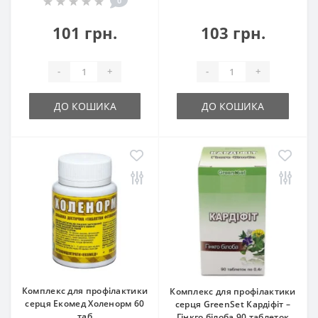
0
101 грн.
103 грн.
-
+
-
+
ДО КОШИКА
ДО КОШИКА
Комплекс для профілактики
Комплекс для профілактики
серця Екомед Холенорм 60
серця GreenSet Кардіфіт –
таб
Гінкго білоба 90 таблеток