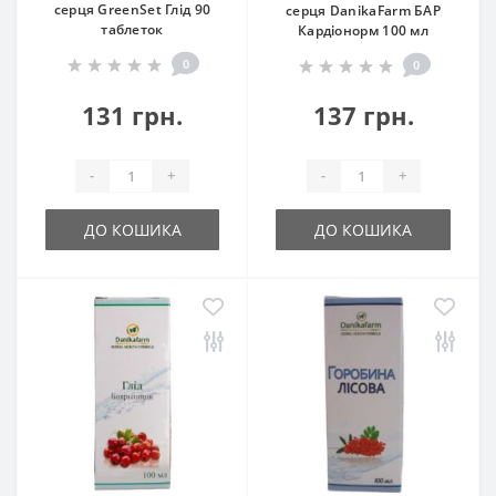
серця GreenSet Глід 90
серця DanikaFarm БАР
таблеток
Кардіонорм 100 мл
0
0
131 грн.
137 грн.
-
+
-
+
ДО КОШИКА
ДО КОШИКА