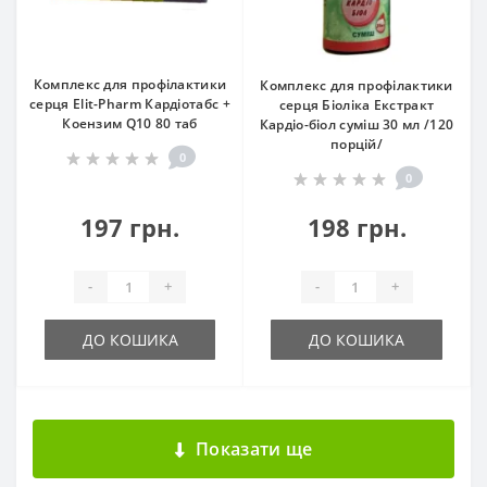
Комплекс для профілактики
Комплекс для профілактики
серця Elit-Pharm Кардіотабс +
серця Біоліка Екстракт
Коензим Q10 80 таб
Кардіо-біол суміш 30 мл /120
порцій/
0
0
197 грн.
198 грн.
-
+
-
+
ДО КОШИКА
ДО КОШИКА
Показати ще