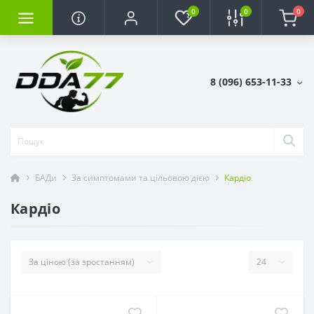
0
0
0
8 (096) 653-11-33
БАДи
За симптомами та цільовою дією
Кардіо
Кардіо