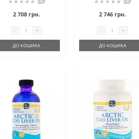
Soft Gels Natural Lemon
Orange Flavor
0
0
Flavor CAR-01393
2 708 грн.
2 746 грн.
-
+
-
+
ДО КОШИКА
ДО КОШИКА