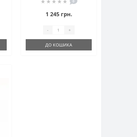
Strawberry Flavor CDL10500
0
1 245 грн.
-
+
ДО КОШИКА