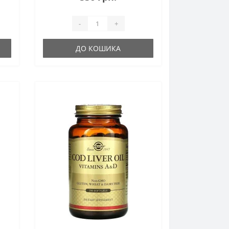
-
+
ДО КОШИКА