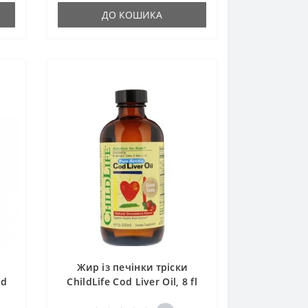
ДО КОШИКА
Жир із печінки тріски
od
ChildLife Cod Liver Oil, 8 fl
oz 237 ml Natural