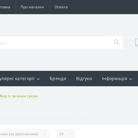
тавка
Про магазин
Оплата
улярні категорії
Бренди
Відгуки
Інформація
Жир із печінки тріски