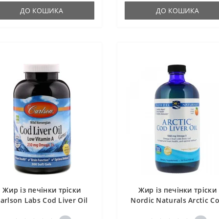
ДО КОШИКА
ДО КОШИКА
Жир із печінки тріски
Жир із печінки тріски
arlson Labs Cod Liver Oil
Nordic Naturals Arctic C
Gems Low Vitamin A 300
Liver Oil 16 fl oz 473 ml