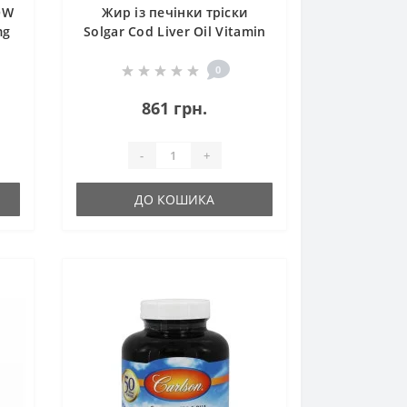
OW
Жир із печінки тріски
mg
Solgar Cod Liver Oil Vitamin
A & D 250 Softgels
0
861 грн.
-
+
ДО КОШИКА