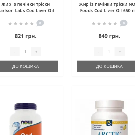
Жир із печінки тріски
Жир із печінки тріски N
arlson Labs Cod Liver Oil
Foods Cod Liver Oil 650 
ems 1000 mg 100 Soft Gels
250 Softgels
0
0
821 грн.
849 грн.
-
+
-
+
ДО КОШИКА
ДО КОШИКА