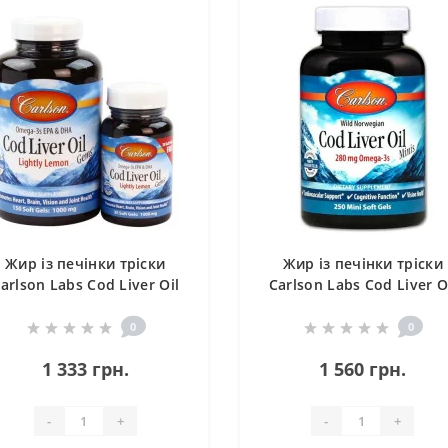
Жир із печінки тріски
Жир із печінки тріски
arlson Labs Cod Liver Oil
Carlson Labs Cod Liver O
150+30 Caps Lemon
Minis 250 Mini Soft Gel
0
0
1 333 грн.
1 560 грн.
-
+
-
+