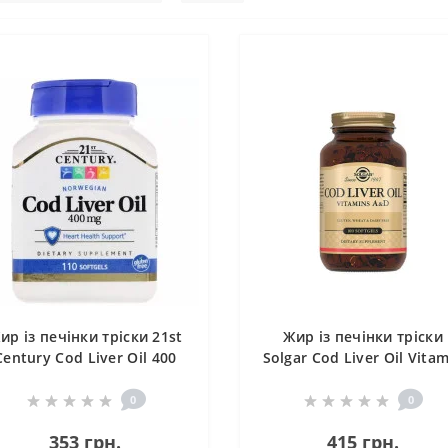
ир із печінки тріски 21st
Жир із печінки тріски
Century Cod Liver Oil 400
Solgar Cod Liver Oil Vita
g 110 Softgels CEN21168
A & D 100 Softgels
0
0
353 грн.
415 грн.