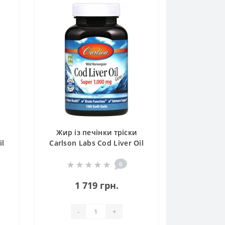
Жир із печінки тріски
il
Carlson Labs Cod Liver Oil
s
Gems 1000 mg 250 Soft Gels
0
1 719 грн.
-
+