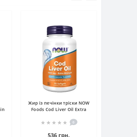
Жир із печінки тріски NOW
min
Foods Cod Liver Oil Extra
Strength 1000 mg 90
Softgels
0
536 грн.