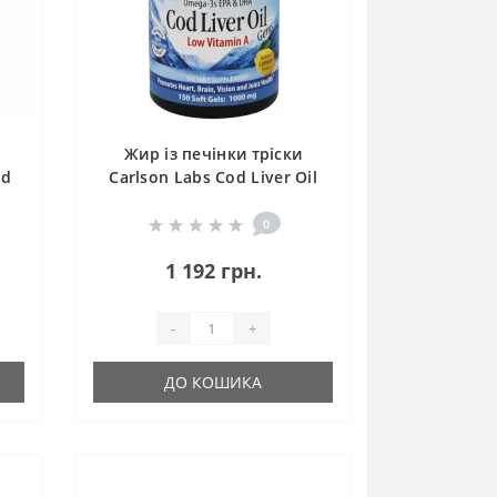
Жир із печінки тріски
od
Carlson Labs Cod Liver Oil
ls
Gems Low Vitamin A 1000
mg 150 Soft Gels Lemon
0
Flavor
1 192 грн.
-
+
ДО КОШИКА