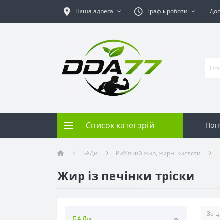
Наша адреса
Графік роботи
Дос
Список категорій
Поп
БАДи
Риб’ячий жир, жирні кислоти
Жир із печінки тріски
БАДи