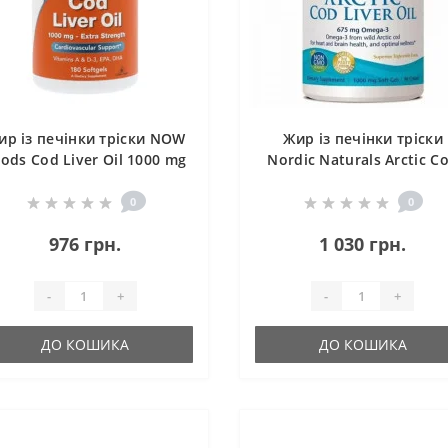
ир із печінки тріски NOW
Жир із печінки тріски
ods Cod Liver Oil 1000 mg
Nordic Naturals Arctic C
180 Softgels
Liver 1000 mg 90 Soft Ge
Great Lemon taste
0
0
976 грн.
1 030 грн.
-
+
-
+
ДО КОШИКА
ДО КОШИКА