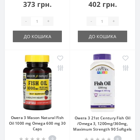
373 грн.
402 грн.
-
+
-
+
ДО КОШИКА
ДО КОШИКА
Омега 3 Mason Natural Fish
Омега 3 21st Century Fish Oil
Oil 1000 mg Omega 600 mg 30
/Omega 3, 1200mg/360mg,
Caps
Maximum Strength 90 Softgels
0
0