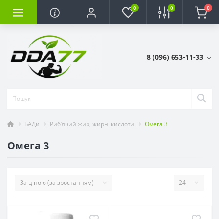
0
0
0
8 (096) 653-11-33
БАДи
Риб’ячий жир, жирні кислоти
Омега 3
Омега 3