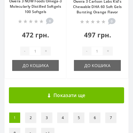
Омега 3 NOW Foods Omega-3
Омега 3 Carlson Labs Kid's
Molecularly Distilled Softgels
Chewable DHA 60 Soft Gels
100 Softgels
Bursting Orange Flavor
0
0
472 грн.
497 грн.
-
+
-
+
ДО КОШИКА
ДО КОШИКА
Показати ще
1
2
3
4
5
6
7