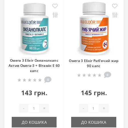
Омега 3 Elixir Океанолкапс
Омега 3 Elixir Риб'ячий жир
Актив Омега-3 + Вітамін Е 60
90 капс
капс
0
0
143 грн.
145 грн.
-
+
-
+
ДО КОШИКА
ДО КОШИКА