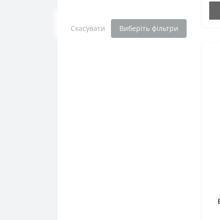
Клопогон
Коготь диявола
Скасувати
Виберіть фільтри
Корінь імбиру
Корінь астрагалу
Корінь дягиля
Корінь Кудзу
Корінь лопуха
Корінь солодки та Лакриця
Кора Арджуни
Кора верби
Кориця
Котячий кіготь