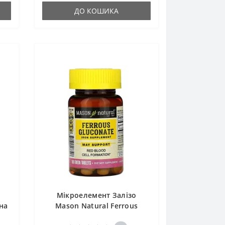
ДО КОШИКА
Мікроелемент Залізо
на
Mason Natural Ferrous
а
Gluconate 100 Tabs