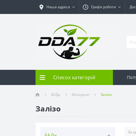
Наша адреса
Графік роботи
Дос
Список категорій
Поп
БАДи
Мінерали
Залізо
Залізо
БАДи