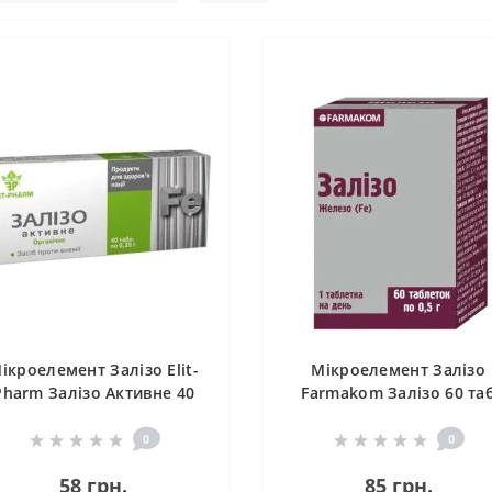
ікроелемент Залізо Elit-
Мікроелемент Залізо
Pharm Залізо Активне 40
Farmakom Залізо 60 та
таб
0
0
58 грн.
85 грн.