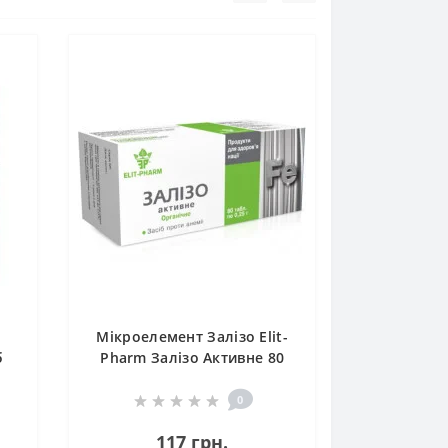
Мікроелемент Залізо Elit-
б
Pharm Залізо Активне 80
таб
0
117 грн.