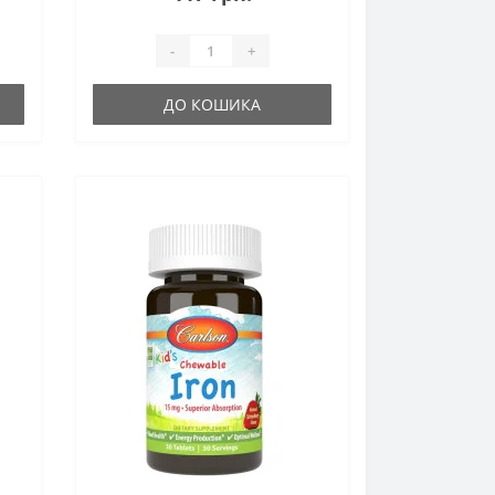
-
+
ДО КОШИКА