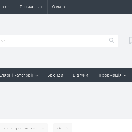
тавка
Про магазин
Оплата
улярні категорії
Бренди
Відгуки
Інформація