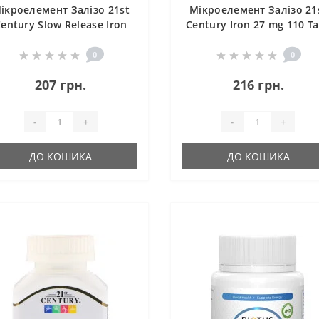
ікроелемент Залізо 21st
Мікроелемент Залізо 21
entury Slow Release Iron
Century Iron 27 mg 110 T
45 mg 60 Tabs
0
0
207 грн.
216 грн.
-
+
-
+
ДО КОШИКА
ДО КОШИКА