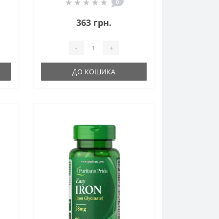
0
363 грн.
-
+
ДО КОШИКА