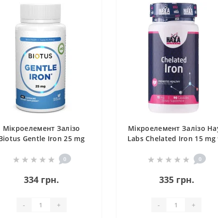
Мікроелемент Залізо
Мікроелемент Залізо Ha
Biotus Gentle Iron 25 mg
Labs Chelated Iron 15 mg
100 Caps BIO-531156
Caps
0
0
334 грн.
335 грн.
-
+
-
+