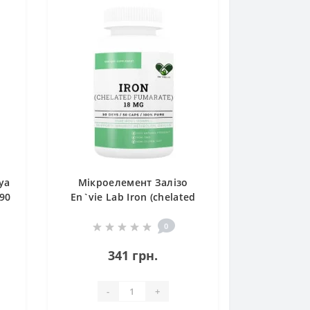
ya
Мікроелемент Залізо
 90
En`vie Lab Iron (chelated
fumarate) 18 mg 50 Caps
0
341 грн.
-
+