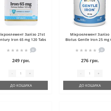
ікроелемент Залізо 21st
Мікроелемент Залізо
ntury Iron 65 mg 120 Tabs
Biotus Gentle Iron 25 mg 
Caps BIO-531149
0
0
249 грн.
276 грн.
-
+
-
+
ДО КОШИКА
ДО КОШИКА