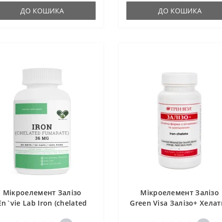
ДО КОШИКА
ДО КОШИКА
Мікроелемент Залізо
Мікроелемент Залізо
En`vie Lab Iron (chelated
Green Visa Залізо+ Хелат
fumarate) 36 mg 50 Caps
форма з Вітаміном С т