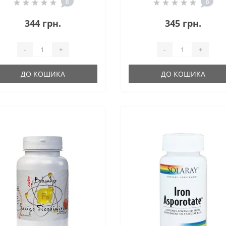
Шипшиною 90 капс
0
0
344 грн.
345 грн.
-
+
-
+
ДО КОШИКА
ДО КОШИКА