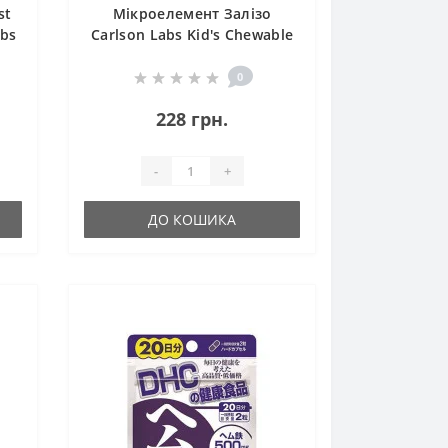
st
Мікроелемент Залізо
abs
Carlson Labs Kid's Chewable
Iron 30 Tabs Strawberry
0
228 грн.
-
+
ДО КОШИКА