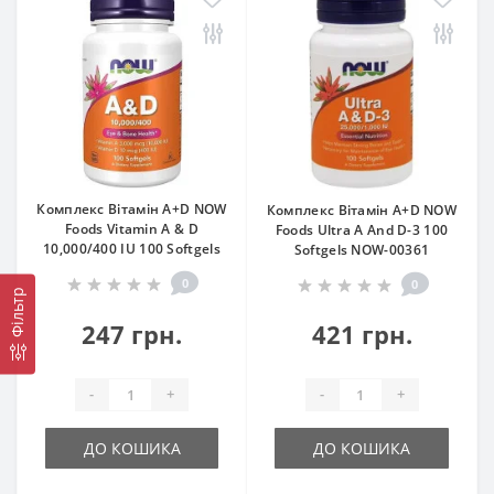
Комплекс Вітамін A+D NOW
Комплекс Вітамін A+D NOW
Foods Vitamin A & D
Foods Ultra A And D-3 100
10,000/400 IU 100 Softgels
Softgels NOW-00361
0
0
Фільтр
247 грн.
421 грн.
-
+
-
+
ДО КОШИКА
ДО КОШИКА