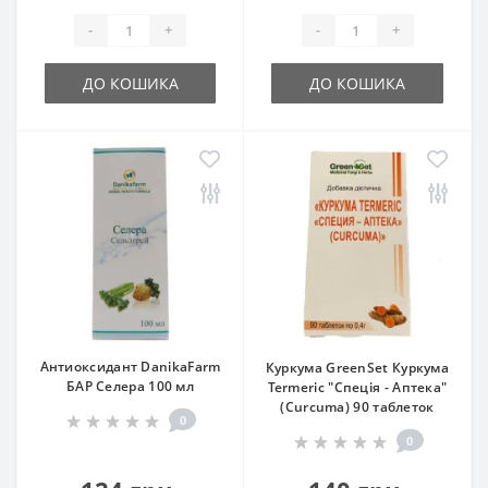
-
+
-
+
ДО КОШИКА
ДО КОШИКА
Антиоксидант DanikaFarm
Куркума GreenSet Куркума
БАР Селера 100 мл
Termeric "Спеція - Аптека"
(Curcuma) 90 таблеток
0
0