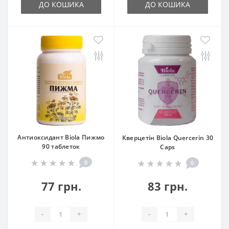
ДО КОШИКА
ДО КОШИКА
Антиоксидант Biola Пижмо
Кверцетін Biola Quercerin 30
90 таблеток
Caps
0
0
77 грн.
83 грн.
-
+
-
+