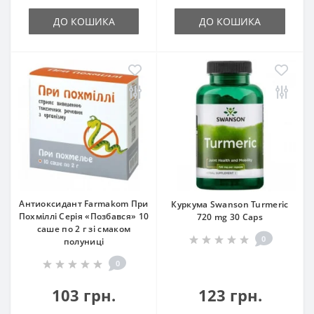
ДО КОШИКА
ДО КОШИКА
Антиоксидант Farmakom При
Куркума Swanson Turmeric
Похміллі Серія «Позбався» 10
720 mg 30 Caps
саше по 2 г зі смаком
0
полуниці
0
103 грн.
123 грн.